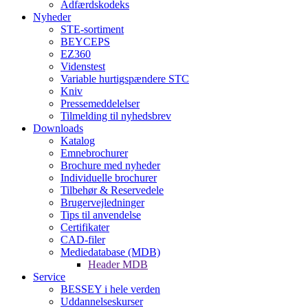
Adfærdskodeks
Nyheder
STE-sortiment
BEYCEPS
EZ360
Videnstest
Variable hurtigspændere STC
Kniv
Pressemeddelelser
Tilmelding til nyhedsbrev
Downloads
Katalog
Emnebrochurer
Brochure med nyheder
Individuelle brochurer
Tilbehør & Reservedele
Brugervejledninger
Tips til anvendelse
Certifikater
CAD-filer
Mediedatabase (MDB)
Header MDB
Service
BESSEY i hele verden
Uddannelseskurser