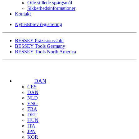
Ofte stillede spørgsmål
Sikkerhedsinformationer
Kontakt
Nyhedsbrev registrering
BESSEY Präzisionsstahl
BESSEY Tools Germany
BESSEY Tools North America
DAN
CES
DAN
NLD
ENG
FRA
DEU
HUN
ITA
JPN
KOR