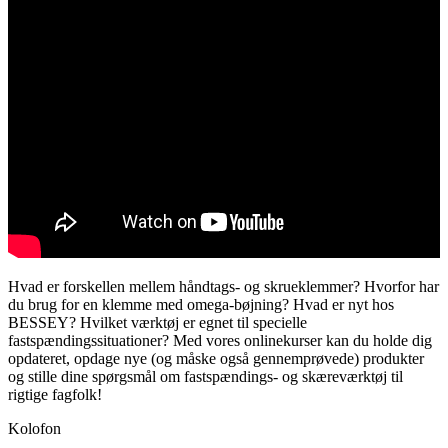
Hvad er forskellen mellem håndtags- og skrueklemmer? Hvorfor har
du brug for en klemme med omega-bøjning? Hvad er nyt hos
BESSEY? Hvilket værktøj er egnet til specielle
fastspændingssituationer? Med vores onlinekurser kan du holde dig
opdateret, opdage nye (og måske også gennemprøvede) produkter
og stille dine spørgsmål om fastspændings- og skæreværktøj til
rigtige fagfolk!
Kolofon