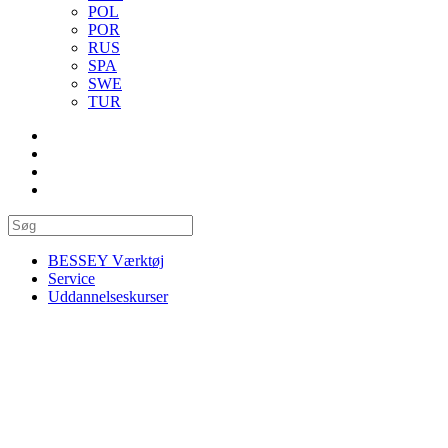
POL
POR
RUS
SPA
SWE
TUR
BESSEY Værktøj
Service
Uddannelseskurser