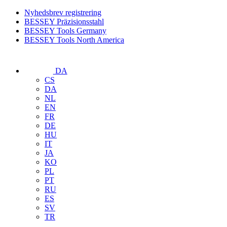
Nyhedsbrev registrering
BESSEY Präzisionsstahl
BESSEY Tools Germany
BESSEY Tools North America
DA
CS
DA
NL
EN
FR
DE
HU
IT
JA
KO
PL
PT
RU
ES
SV
TR