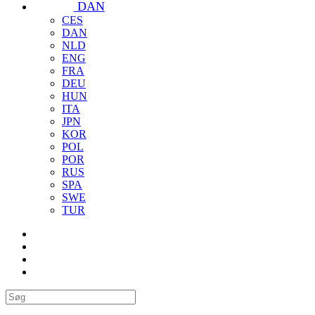
DAN
CES
DAN
NLD
ENG
FRA
DEU
HUN
ITA
JPN
KOR
POL
POR
RUS
SPA
SWE
TUR