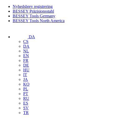
Nyhedsbrev registrering
BESSEY Präzisionsstahl
BESSEY Tools Germany
BESSEY Tools North America
DA
CS
DA
NL
EN
FR
DE
HU
IT
JA
KO
PL
PT
RU
ES
SV
TR