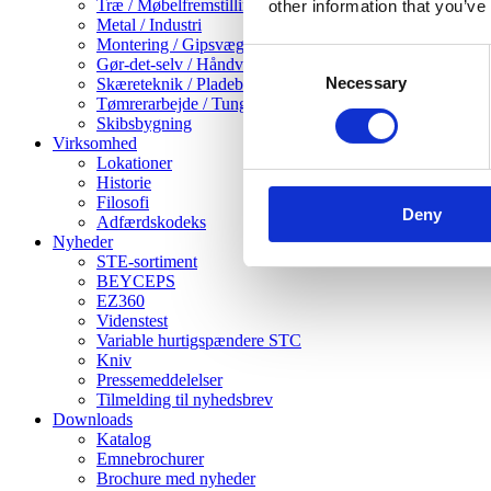
Træ / Møbelfremstilling
other information that you’ve
Metal / Industri
Montering / Gipsvægge
Consent
Gør-det-selv / Håndværk
Necessary
Selection
Skæreteknik / Pladebearbejdning
Tømrerarbejde / Tunge træarbejder
Skibsbygning
Virksomhed
Lokationer
Historie
Filosofi
Deny
Adfærdskodeks
Nyheder
STE-sortiment
BEYCEPS
EZ360
Videnstest
Variable hurtigspændere STC
Kniv
Pressemeddelelser
Tilmelding til nyhedsbrev
Downloads
Katalog
Emnebrochurer
Brochure med nyheder