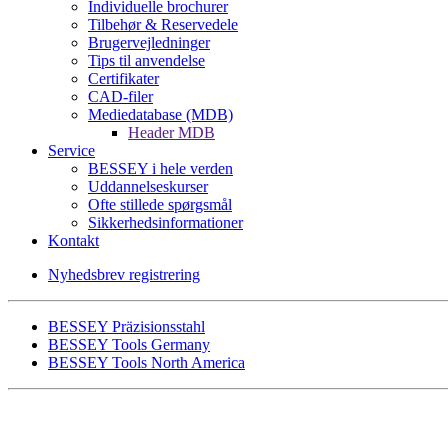
Individuelle brochurer
Tilbehør & Reservedele
Brugervejledninger
Tips til anvendelse
Certifikater
CAD-filer
Mediedatabase (MDB)
Header MDB
Service
BESSEY i hele verden
Uddannelseskurser
Ofte stillede spørgsmål
Sikkerhedsinformationer
Kontakt
Nyhedsbrev registrering
BESSEY Präzisionsstahl
BESSEY Tools Germany
BESSEY Tools North America