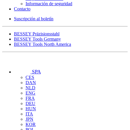
Información de seguridad
Contacto
Suscripción al boletín
BESSEY Präzisionsstahl
BESSEY Tools Germany
BESSEY Tools North America
SPA
CES
DAN
NLD
ENG
FRA
DEU
HUN
ITA
JPN
KOR
POL