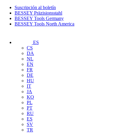
Suscripción al boletín
BESSEY Präzisionsstahl
BESSEY Tools Germany
BESSEY Tools North America
ES
CS
DA
NL
EN
FR
DE
HU
IT
JA
KO
PL
PT
RU
ES
SV
TR