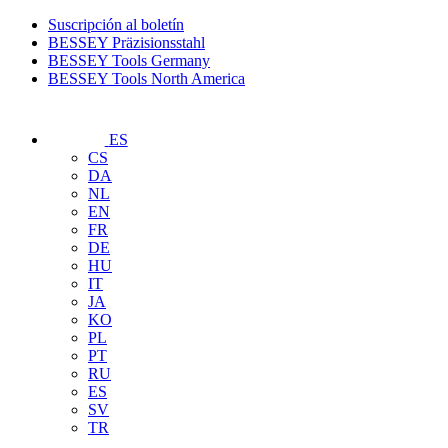
Suscripción al boletín
BESSEY Präzisionsstahl
BESSEY Tools Germany
BESSEY Tools North America
ES
CS
DA
NL
EN
FR
DE
HU
IT
JA
KO
PL
PT
RU
ES
SV
TR