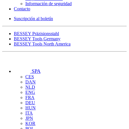
Información de seguridad
Contacto
Suscripción al boletín
BESSEY Präzisionsstahl
BESSEY Tools Germany
BESSEY Tools North America
SPA
CES
DAN
NLD
ENG
FRA
DEU
HUN
ITA
JPN
KOR
POL