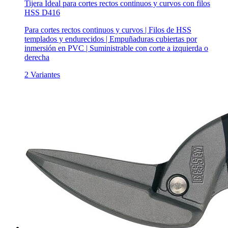
Tijera Ideal para cortes rectos continuos y curvos con filos
HSS D416
Para cortes rectos continuos y curvos | Filos de HSS
templados y endurecidos | Empuñaduras cubiertas por
inmersión en PVC | Suministrable con corte a izquierda o
derecha
2 Variantes