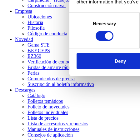
other information that you’ve
Construcción naval
Empresa
Consent
Ubicaciones
Historia
Necessary
Selection
Filosofía
Código de conducta
Novedad
Gama STE
BEYCEPS
EZ360
Deny
Verificación de conocimientos
Bridas de amarre rápido STC
Ferias
Comunicados de prensa
Suscripción al boletín informativo
Descargas
Catálogo
Folletos temáticos
Folleto de novedades
Folletos individuales
Lista de precios
Lista de accesorios y repuestos
Manuales de instrucciones
Consejos de aplicación