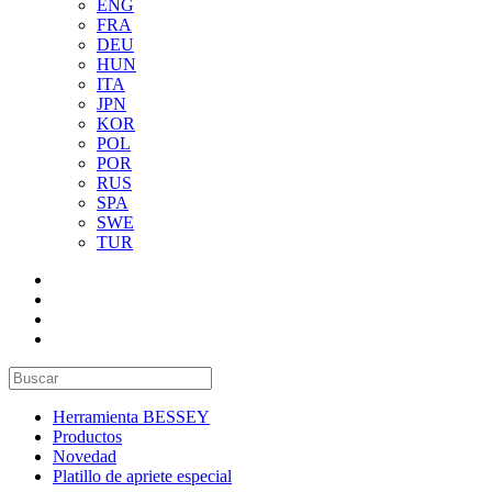
ENG
FRA
DEU
HUN
ITA
JPN
KOR
POL
POR
RUS
SPA
SWE
TUR
Herramienta BESSEY
Productos
Novedad
Platillo de apriete especial