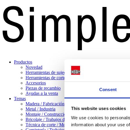
Productos
Novedad
Herramientas de sujeción
Herramientas de corte
Accesorios
Piezas de recambio
Consent
Ayudas a la venta
Temas
Madera / Fabricación de muebles
This website uses cookies
Metal / Industria
Montaje / Construcción en seco
We use cookies to personalis
Bricolaje / Trabajos domésticos
Técnica de corte / Mecanizado de chapa
information about your use of
Carpintería / Trabajos pesados con madera