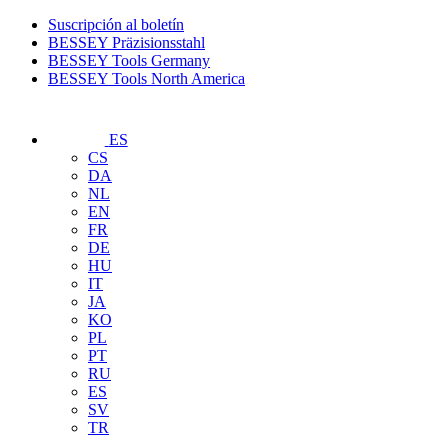
Suscripción al boletín
BESSEY Präzisionsstahl
BESSEY Tools Germany
BESSEY Tools North America
ES
CS
DA
NL
EN
FR
DE
HU
IT
JA
KO
PL
PT
RU
ES
SV
TR