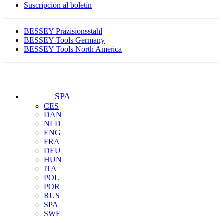
Suscripción al boletín
BESSEY Präzisionsstahl
BESSEY Tools Germany
BESSEY Tools North America
SPA
CES
DAN
NLD
ENG
FRA
DEU
HUN
ITA
POL
POR
RUS
SPA
SWE