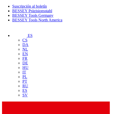
Suscripción al boletín
BESSEY Präzisionsstahl
BESSEY Tools Germany
BESSEY Tools North America
ES
CS
DA
NL
EN
FR
DE
HU
IT
PL
PT
RU
ES
SV