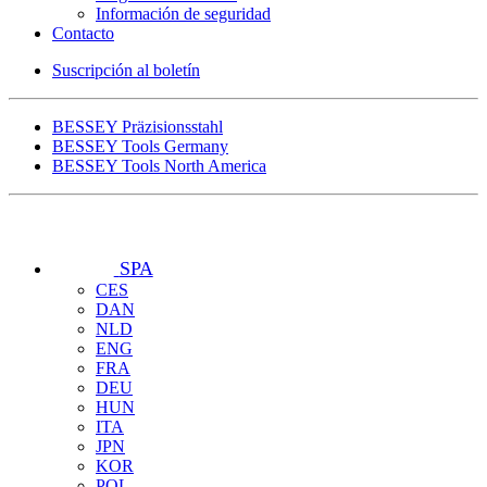
Información de seguridad
Contacto
Suscripción al boletín
BESSEY Präzisionsstahl
BESSEY Tools Germany
BESSEY Tools North America
SPA
CES
DAN
NLD
ENG
FRA
DEU
HUN
ITA
JPN
KOR
POL