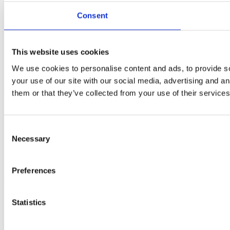
Exposiciones
Consent
Support
BESSEY internacional
Descargas
This website uses cookies
FAQ: preguntas frecuentes
Advertencias e instrucciones de uso
We use cookies to personalise content and ads, to provide so
Buscar
your use of our site with our social media, advertising and a
Contacto
them or that they’ve collected from your use of their services
Contact form
Dirección / Cómo encontrarnos
Consent
Necessary
Selection
Preferences
Copyright 2026 - Grupo BESSEY
Statistics