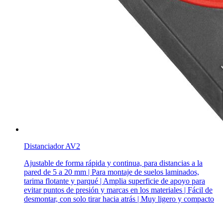
Distanciador AV2
Ajustable de forma rápida y continua, para distancias a la
pared de 5 a 20 mm | Para montaje de suelos laminados,
tarima flotante y parqué | Amplia superficie de apoyo para
evitar puntos de presión y marcas en los materiales | Fácil de
desmontar, con solo tirar hacia atrás | Muy ligero y compacto