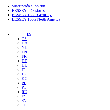
Suscripción al boletín
BESSEY Präzisionsstahl
BESSEY Tools Germany
BESSEY Tools North America
ES
CS
DA
NL
EN
FR
DE
HU
IT
JA
KO
PL
PT
RU
ES
SV
TR