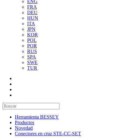
ENG
FRA
DEU
HUN
ITA
JPN
KOR
POL
POR
RUS
SPA
SWE
TUR
Herramienta BESSEY
Productos
Novedad
Conectores en cruz STE-CC-SET