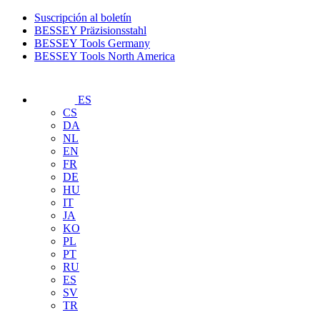
Suscripción al boletín
BESSEY Präzisionsstahl
BESSEY Tools Germany
BESSEY Tools North America
ES
CS
DA
NL
EN
FR
DE
HU
IT
JA
KO
PL
PT
RU
ES
SV
TR