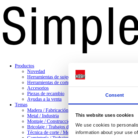
Productos
Novedad
Herramientas de sujeción
Herramientas de corte
Accesorios
Piezas de recambio
Consent
Ayudas a la venta
Temas
Madera / Fabricación de muebles
This website uses cookies
Metal / Industria
Montaje / Construcción en seco
We use cookies to personalis
Bricolaje / Trabajos domésticos
Técnica de corte / Mecanizado de chapa
information about your use of
Carpintería / Trabajos pesados con madera