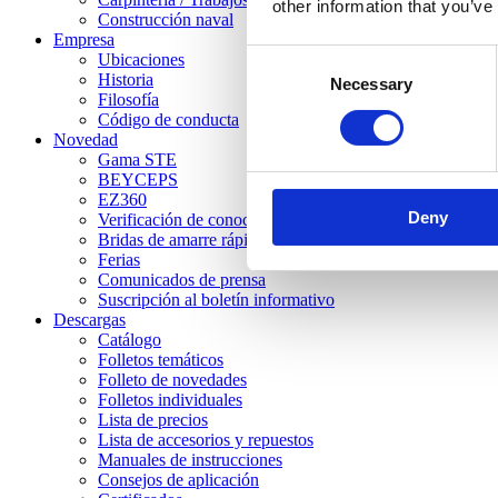
other information that you’ve
Construcción naval
Empresa
Consent
Ubicaciones
Historia
Necessary
Selection
Filosofía
Código de conducta
Novedad
Gama STE
BEYCEPS
EZ360
Deny
Verificación de conocimientos
Bridas de amarre rápido STC
Ferias
Comunicados de prensa
Suscripción al boletín informativo
Descargas
Catálogo
Folletos temáticos
Folleto de novedades
Folletos individuales
Lista de precios
Lista de accesorios y repuestos
Manuales de instrucciones
Consejos de aplicación