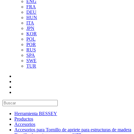
ENG
FRA
DEU
HUN
ITA
JPN
KOR
POL
POR
RUS
SPA
SWE
TUR
Herramienta BESSEY
Productos
Accesorios
Accesorios para Tornillo de apriete para estructuras de madera