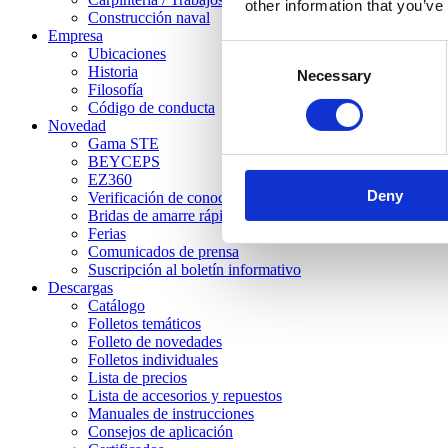
other information that you’ve
Construcción naval
Empresa
Consent
Ubicaciones
Historia
Necessary
Selection
Filosofía
Código de conducta
Novedad
Gama STE
BEYCEPS
EZ360
Deny
Verificación de conocimientos
Bridas de amarre rápido STC
Ferias
Comunicados de prensa
Suscripción al boletín informativo
Descargas
Catálogo
Folletos temáticos
Folleto de novedades
Folletos individuales
Lista de precios
Lista de accesorios y repuestos
Manuales de instrucciones
Consejos de aplicación