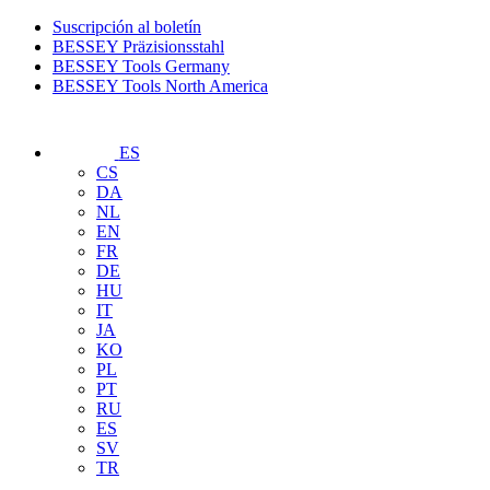
Suscripción al boletín
BESSEY Präzisionsstahl
BESSEY Tools Germany
BESSEY Tools North America
ES
CS
DA
NL
EN
FR
DE
HU
IT
JA
KO
PL
PT
RU
ES
SV
TR