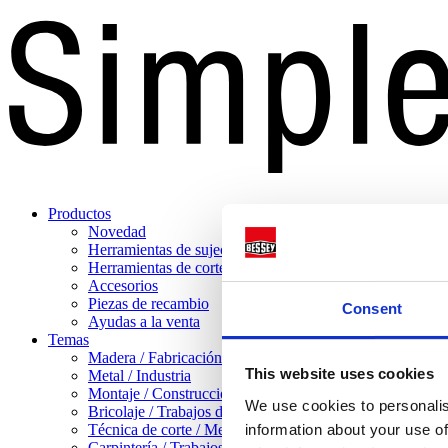
Productos
Novedad
Herramientas de sujeción
Herramientas de corte
Accesorios
Piezas de recambio
Consent
Ayudas a la venta
Temas
Madera / Fabricación de muebles
This website uses cookies
Metal / Industria
Montaje / Construcción en seco
We use cookies to personalis
Bricolaje / Trabajos domésticos
Técnica de corte / Mecanizado de chapa
information about your use of
Carpintería / Trabajos pesados con madera