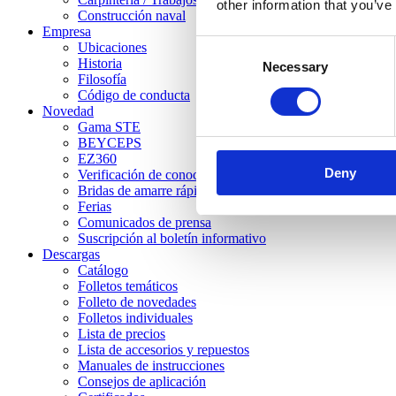
other information that you’ve
Construcción naval
Empresa
Consent
Ubicaciones
Historia
Necessary
Selection
Filosofía
Código de conducta
Novedad
Gama STE
BEYCEPS
EZ360
Deny
Verificación de conocimientos
Bridas de amarre rápido STC
Ferias
Comunicados de prensa
Suscripción al boletín informativo
Descargas
Catálogo
Folletos temáticos
Folleto de novedades
Folletos individuales
Lista de precios
Lista de accesorios y repuestos
Manuales de instrucciones
Consejos de aplicación