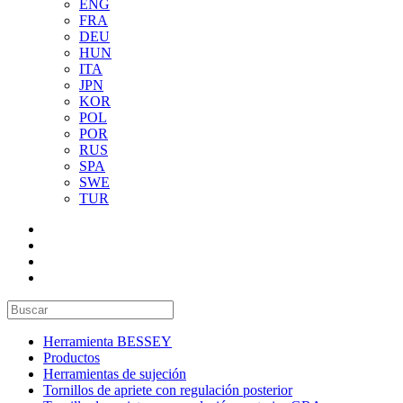
ENG
FRA
DEU
HUN
ITA
JPN
KOR
POL
POR
RUS
SPA
SWE
TUR
Herramienta BESSEY
Productos
Herramientas de sujeción
Tornillos de apriete con regulación posterior