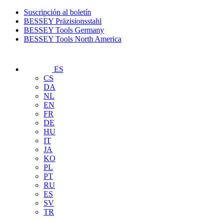
Suscripción al boletín
BESSEY Präzisionsstahl
BESSEY Tools Germany
BESSEY Tools North America
ES
CS
DA
NL
EN
FR
DE
HU
IT
JA
KO
PL
PT
RU
ES
SV
TR