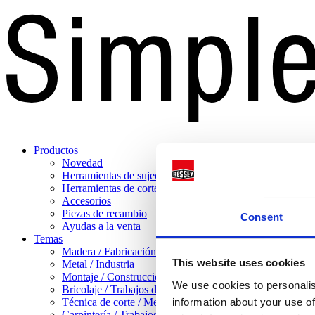
Productos
Novedad
Herramientas de sujeción
Herramientas de corte
Accesorios
Piezas de recambio
Consent
Ayudas a la venta
Temas
Madera / Fabricación de muebles
This website uses cookies
Metal / Industria
Montaje / Construcción en seco
We use cookies to personalis
Bricolaje / Trabajos domésticos
Técnica de corte / Mecanizado de chapa
information about your use of
Carpintería / Trabajos pesados con madera