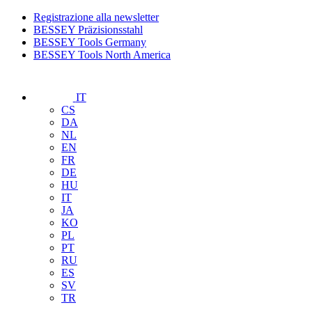
Registrazione alla newsletter
BESSEY Präzisionsstahl
BESSEY Tools Germany
BESSEY Tools North America
IT
CS
DA
NL
EN
FR
DE
HU
IT
JA
KO
PL
PT
RU
ES
SV
TR