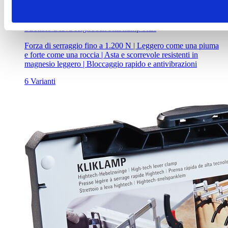
Strettoio a leva HighTech KliKlamp KLI
Forza di serraggio fino a 1.200 N | Leggero come una piuma
e forte come una roccia | Asta e scorrevole resistenti in
magnesio leggero | Bloccaggio rapido e antivibrazioni
6 Varianti