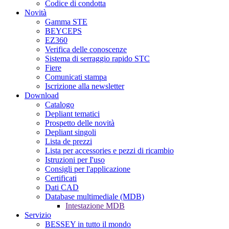
Codice di condotta
Novità
Gamma STE
BEYCEPS
EZ360
Verifica delle conoscenze
Sistema di serraggio rapido STC
Fiere
Comunicati stampa
Iscrizione alla newsletter
Download
Catalogo
Depliant tematici
Prospetto delle novità
Depliant singoli
Lista de prezzi
Lista per accessories e pezzi di ricambio
Istruzioni per I'uso
Consigli per l'applicazione
Certificati
Dati CAD
Database multimediale (MDB)
Intestazione MDB
Servizio
BESSEY in tutto il mondo