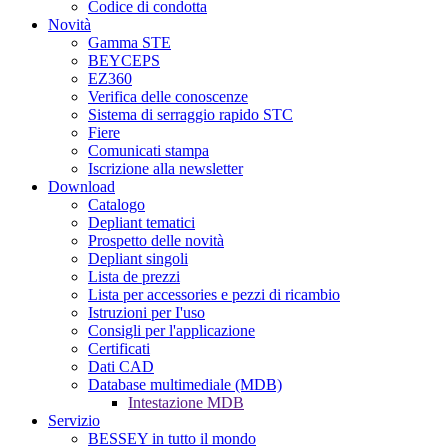
Codice di condotta
Novità
Gamma STE
BEYCEPS
EZ360
Verifica delle conoscenze
Sistema di serraggio rapido STC
Fiere
Comunicati stampa
Iscrizione alla newsletter
Download
Catalogo
Depliant tematici
Prospetto delle novità
Depliant singoli
Lista de prezzi
Lista per accessories e pezzi di ricambio
Istruzioni per I'uso
Consigli per l'applicazione
Certificati
Dati CAD
Database multimediale (MDB)
Intestazione MDB
Servizio
BESSEY in tutto il mondo