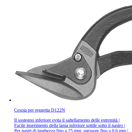
Cesoia per reggetta D122N
Il sostegno inferiore evita il saltellamento delle estremità |
Facile inserimento della lama inferiore sottile sotto il nastro |
Per nastri di larghezza fino a 25 mm, spessore fino a 0,6 mm |