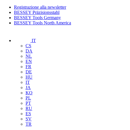
Registrazione alla newsletter
BESSEY Präzisionsstahl
BESSEY Tools Germany
BESSEY Tools North America
IT
CS
DA
NL
EN
FR
DE
HU
IT
JA
KO
PL
PT
RU
ES
SV
TR