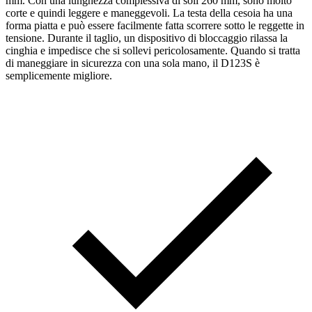
mm. Con una lunghezza complessiva di soli 260 mm, sono molto
corte e quindi leggere e maneggevoli. La testa della cesoia ha una
forma piatta e può essere facilmente fatta scorrere sotto le reggette in
tensione. Durante il taglio, un dispositivo di bloccaggio rilassa la
cinghia e impedisce che si sollevi pericolosamente. Quando si tratta
di maneggiare in sicurezza con una sola mano, il D123S è
semplicemente migliore.