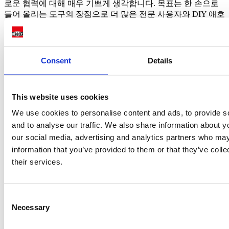
로운 협력에 대해 매우 기쁘게 생각합니다. 목표는 한 손으로
들어 올리는 도구의 장점으로 더 많은 전문 사용자와 DIY 애호
가들에게 영감을 주는 것입니다.
VIKING ARM AS의 CEO 울프 아틀레 한센(Ulf Atle Hansen)
은 "
VIKING ARM이 혁신, 품질, 시장 출시 속도로 인정받는
Consent
Details
것이 우리의 비전입니다. 이번 협약은 그 비전이 현실로 다가
오고 있음을 증명합니다"
라고
말했습니다
.
베세이의 카르스텐 스팡 CEO는 덧붙였습니다:
"독창적인 아
This website uses cookies
이디어로 바이킹 암은 수공구 분야에서 진정한 이정표를 세웠
We use cookies to personalise content and ads, to provide s
습니다. 한계를 뛰어넘은 도구죠! 이 혁신에 영감을 받아 베세
and to analyse our traffic. We also share information about yo
이 제품에 담긴 모든 열정을 쏟아 BEYCEPS를 탄생시켰습니
our social media, advertising and analytics partners who may
다. 이 도구는 강력할 뿐만 아니라 BESSEY의 DNA—혁신적
이고 정밀하며 독보적인—를 고스란히 담고 있습니다. 단순히
information that you’ve provided to them or that they’ve coll
더 나은 도구입니다! VIKING ARM과의 강력한 파트너십을 자
their services.
랑스럽게 생각하며, 앞으로 함께 만들어갈 미래가 매우 기대됩
니다!"
Consent
PDF 다운로드
Necessary
Selection
보도 문의처