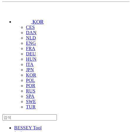
KOR
CES
DAN
NLD
ENG
FRA
DEU
HUN
ITA
JPN
KOR
POL
POR
RUS
SPA
SWE
TUR
BESSEY Tool