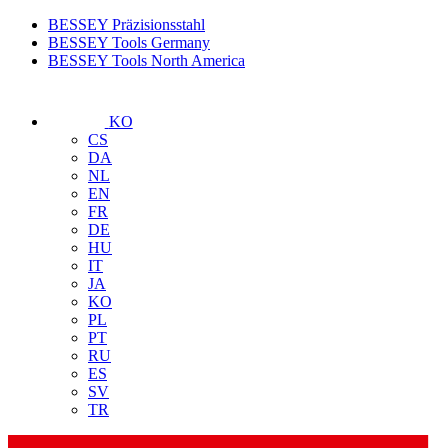
BESSEY Präzisionsstahl
BESSEY Tools Germany
BESSEY Tools North America
KO
CS
DA
NL
EN
FR
DE
HU
IT
JA
KO
PL
PT
RU
ES
SV
TR