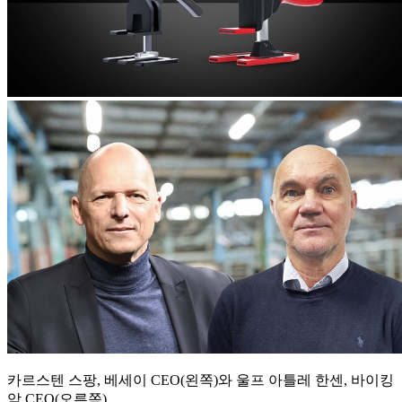
카르스텐 스팡, 베세이 CEO(왼쪽)와 울프 아틀레 한센, 바이킹
암 CEO(오른쪽)