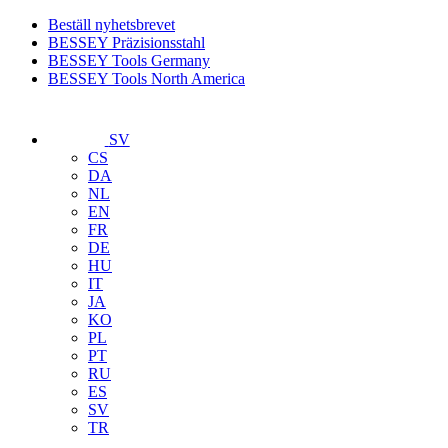
Beställ nyhetsbrevet
BESSEY Präzisionsstahl
BESSEY Tools Germany
BESSEY Tools North America
SV
CS
DA
NL
EN
FR
DE
HU
IT
JA
KO
PL
PT
RU
ES
SV
TR