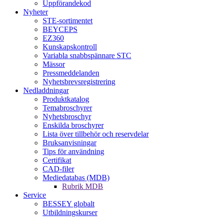
Uppförandekod
Nyheter
STE-sortimentet
BEYCEPS
EZ360
Kunskapskontroll
Variabla snabbspännare STC
Mässor
Pressmeddelanden
Nyhetsbrevsregistrering
Nedladdningar
Produktkatalog
Temabroschyrer
Nyhetsbroschyr
Enskilda broschyrer
Lista över tillbehör och reservdelar
Bruksanvisningar
Tips för användning
Certifikat
CAD-filer
Mediedatabas (MDB)
Rubrik MDB
Service
BESSEY globalt
Utbildningskurser