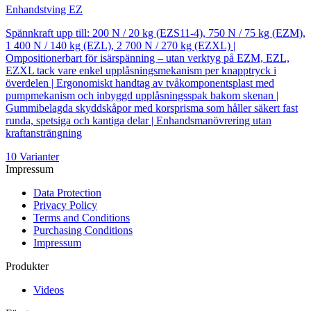
Enhandstving EZ
Spännkraft upp till: 200 N / 20 kg (EZS11-4), 750 N / 75 kg (EZM),
1 400 N / 140 kg (EZL), 2 700 N / 270 kg (EZXL) |
Ompositionerbart för isärspänning – utan verktyg på EZM, EZL,
EZXL tack vare enkel upplåsningsmekanism per knapptryck i
överdelen | Ergonomiskt handtag av tvåkomponentsplast med
pumpmekanism och inbyggd upplåsningsspak bakom skenan |
Gummibelagda skyddskåpor med korsprisma som håller säkert fast
runda, spetsiga och kantiga delar | Enhandsmanövrering utan
kraftansträngning
10 Varianter
Impressum
Data Protection
Privacy Policy
Terms and Conditions
Purchasing Conditions
Impressum
Produkter
Videos