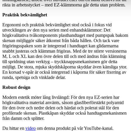
rikta in arbetsstycket – med EZ-klämmorna går detta utan problem.
Praktisk bekvämlighet
Ergonomi och praktisk bekvämlighet stod också i fokus vid
utvecklingen av den nya serien med enhandsklämmor: Det
högkvalitativa tvåkomponents plasthandtaget med pumpspak bakom
skenan möjliggör säker åtkomst från båda hållen. Och tack vare
frigöringsspaken som är integrerad i handtaget kan glidarmarna
snabbt justeras och klämman frigöras. Med de tre större versionerna
M, L och XL kan den övre delen till och med ändras från klämning
till spridning utan verktyg – tryckknappsmekanismen gör detta
möjligt. De stora, mjuka skyddskåporna skyddar även känsliga ytor.
En korsad v-spår är också integrerad i kåporna för säker fixering av
runda, spetsiga och vinklade delar.
Robust design
Modern estetik möter lång livslängd: För den nya EZ-serien har
högkvalitativa material använts, såsom glasfiberförstärkt polyamid
för den övre och nedre delen och härdat och polerat stål för den
profilerade skenan. Plastkåpan skyddar också handtagsmekanismen
från damm och splitter.
Du hittar en
video
om denna produkt på vår YouTube-kanal.