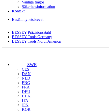
Vanliga frågor
Säkerhetsinformation
Kontakt
Beställ nyhetsbrevet
BESSEY Präzisionsstahl
BESSEY Tools Germany
BESSEY Tools North America
SWE
CES
DAN
NLD
ENG
FRA
DEU
HUN
ITA
JPN
KOR