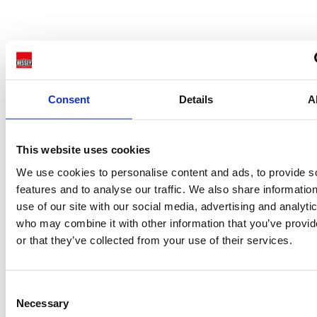
Consent
Details
A
This website uses cookies
Pressmeddelande 01/2020
We use cookies to personalise content and ads, to provide s
Enhands-klämma EZ-serien
features and to analyse our traffic. We also share informatio
use of our site with our social media, advertising and analyti
who may combine it with other information that you’ve provi
or that they’ve collected from your use of their services.
Consent
Necessary
Selection