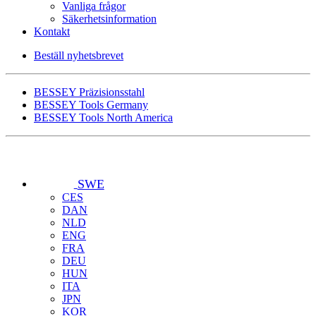
Vanliga frågor
Säkerhetsinformation
Kontakt
Beställ nyhetsbrevet
BESSEY Präzisionsstahl
BESSEY Tools Germany
BESSEY Tools North America
SWE
CES
DAN
NLD
ENG
FRA
DEU
HUN
ITA
JPN
KOR