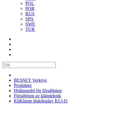
POL
POR
RUS
SPA
SWE
TUR
BESSEY Verktyg
Produkter
Hjälpmedel för försäljning
Försäljning av klämteknik
KliKlamp diskdisplay KLI-D