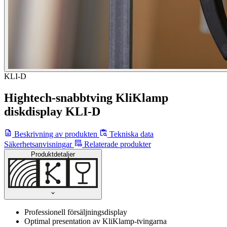
KLI-D
Hightech-snabbtving KliKlamp
diskdisplay KLI-D
Beskrivning av produkten
Tekniska data
Säkerhetsanvisningar
Relaterade produkter
Produktdetaljer
Professionell försäljningsdisplay
Optimal presentation av KliKlamp-tvingarna