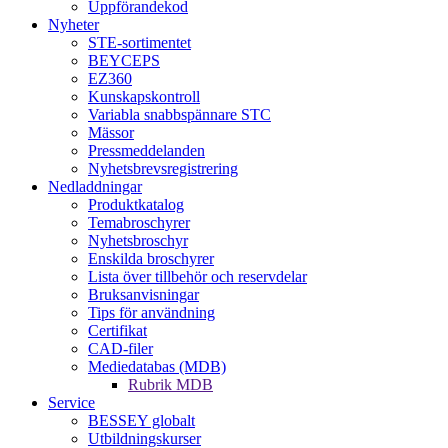
Uppförandekod
Nyheter
STE-sortimentet
BEYCEPS
EZ360
Kunskapskontroll
Variabla snabbspännare STC
Mässor
Pressmeddelanden
Nyhetsbrevsregistrering
Nedladdningar
Produktkatalog
Temabroschyrer
Nyhetsbroschyr
Enskilda broschyrer
Lista över tillbehör och reservdelar
Bruksanvisningar
Tips för användning
Certifikat
CAD-filer
Mediedatabas (MDB)
Rubrik MDB
Service
BESSEY globalt
Utbildningskurser