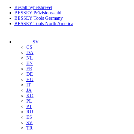
Beställ nyhetsbrevet
BESSEY Präzisionsstahl
BESSEY Tools Germany
BESSEY Tools North America
SV
CS
DA
NL
EN
FR
DE
HU
IT
JA
KO
PL
PT
RU
ES
SV
TR