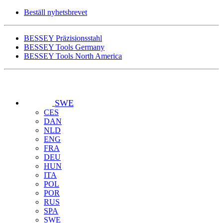
Beställ nyhetsbrevet
BESSEY Präzisionsstahl
BESSEY Tools Germany
BESSEY Tools North America
SWE
CES
DAN
NLD
ENG
FRA
DEU
HUN
ITA
POL
POR
RUS
SPA
SWE