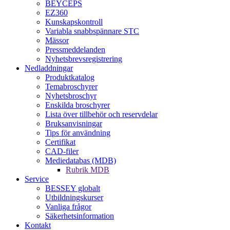
BEYCEPS
EZ360
Kunskapskontroll
Variabla snabbspännare STC
Mässor
Pressmeddelanden
Nyhetsbrevsregistrering
Nedladdningar
Produktkatalog
Temabroschyrer
Nyhetsbroschyr
Enskilda broschyrer
Lista över tillbehör och reservdelar
Bruksanvisningar
Tips för användning
Certifikat
CAD-filer
Mediedatabas (MDB)
Rubrik MDB
Service
BESSEY globalt
Utbildningskurser
Vanliga frågor
Säkerhetsinformation
Kontakt