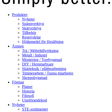
Produkter
Nyheter
Spännverktyg
Skärverktyg
Tillbehör
Reservdelar
Hjälpmedel för försäljning
Ämnen
Trä / Möbeltillverkning
Metall / Industri
Montering / Torrbyggnad
DIY / Hemmafixare
Skärteknik / plåtbearbetning
Timmerarbete / Tunga träarbeten
Skeppsbyggnad
Företag
Platser
Historia
Filosofi
Uppförandekod
Nyheter
STE-sortimentet