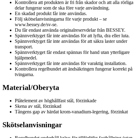
Kontrollera att produkten är fri från skador och att alla rörliga
delar fungerar som de ska före varje användning.
En skadad produkt får inte användas.
Följ skötselanvisningarna för varje produkt – se
www.bessey.de/sv-se.
Du får endast använda originalreservdelar från BESSEY.
Spännverktyget får inte användas för att lyfta, dra eller luta.
Spännverktyget får inte användas för att säkra laster under
transport.
Spännverktyget får endast spännas för hand utan ytterligare
hjälpmedel.
Spännverktyget får inte användas för varaktig installation.
Kontrollera regelbundet att ändsäkringen fungerar korrekt på
tvingarna.
Material/Oberyta
Plåtelement av höghållfast stål, förzinkade
Skena av stål, förzinkad
Tångens gap av härdat krom-vanadium-legering, förzinkat
Skötselanvisningar
Regelbundet underhåll krävs för tillförlitlig fasthållning (utan