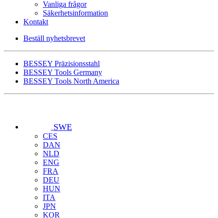
Vanliga frågor
Säkerhetsinformation
Kontakt
Beställ nyhetsbrevet
BESSEY Präzisionsstahl
BESSEY Tools Germany
BESSEY Tools North America
SWE
CES
DAN
NLD
ENG
FRA
DEU
HUN
ITA
JPN
KOR