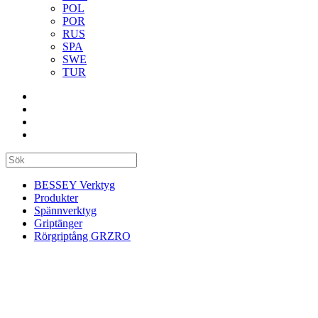
POL
POR
RUS
SPA
SWE
TUR
BESSEY Verktyg
Produkter
Spännverktyg
Griptänger
Rörgriptång GRZRO