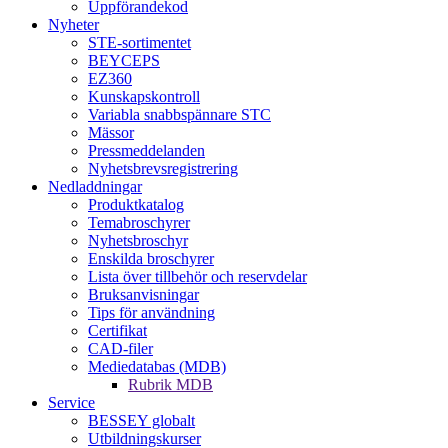
Uppförandekod
Nyheter
STE-sortimentet
BEYCEPS
EZ360
Kunskapskontroll
Variabla snabbspännare STC
Mässor
Pressmeddelanden
Nyhetsbrevsregistrering
Nedladdningar
Produktkatalog
Temabroschyrer
Nyhetsbroschyr
Enskilda broschyrer
Lista över tillbehör och reservdelar
Bruksanvisningar
Tips för användning
Certifikat
CAD-filer
Mediedatabas (MDB)
Rubrik MDB
Service
BESSEY globalt
Utbildningskurser