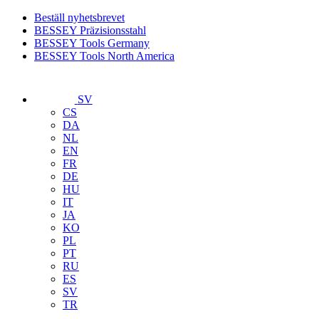
Beställ nyhetsbrevet
BESSEY Präzisionsstahl
BESSEY Tools Germany
BESSEY Tools North America
SV
CS
DA
NL
EN
FR
DE
HU
IT
JA
KO
PL
PT
RU
ES
SV
TR