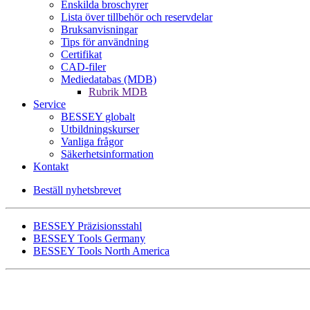
Enskilda broschyrer
Lista över tillbehör och reservdelar
Bruksanvisningar
Tips för användning
Certifikat
CAD-filer
Mediedatabas (MDB)
Rubrik MDB
Service
BESSEY globalt
Utbildningskurser
Vanliga frågor
Säkerhetsinformation
Kontakt
Beställ nyhetsbrevet
BESSEY Präzisionsstahl
BESSEY Tools Germany
BESSEY Tools North America