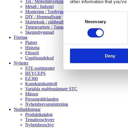
Trä / Möbeltillverkning
other information that you’ve
Metall / Industri
Montering / Torrbyggnad
Consent
DIY / Hemmafixare
Necessary
Selection
Skärteknik / plåtbearbetning
Timmerarbete / Tunga träarbeten
Skeppsbyggnad
Företag
Platser
Historia
Filosofi
Deny
Uppförandekod
Nyheter
STE-sortimentet
BEYCEPS
EZ360
Kunskapskontroll
Variabla snabbspännare STC
Mässor
Pressmeddelanden
Nyhetsbrevsregistrering
Nedladdningar
Produktkatalog
Temabroschyrer
Nyhetsbroschyr