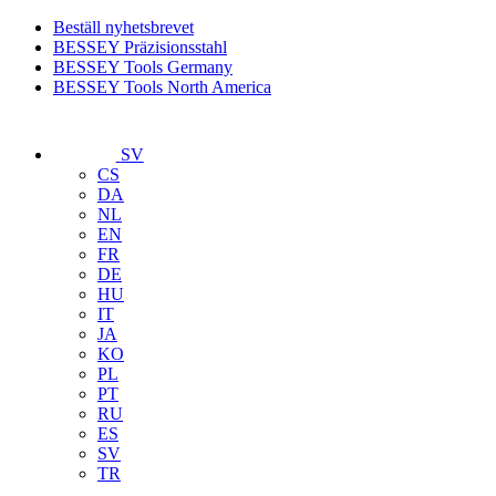
Beställ nyhetsbrevet
BESSEY Präzisionsstahl
BESSEY Tools Germany
BESSEY Tools North America
SV
CS
DA
NL
EN
FR
DE
HU
IT
JA
KO
PL
PT
RU
ES
SV
TR