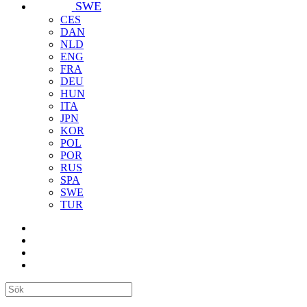
SWE
CES
DAN
NLD
ENG
FRA
DEU
HUN
ITA
JPN
KOR
POL
POR
RUS
SPA
SWE
TUR