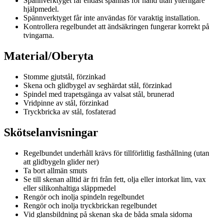
Spännverktyget får endast spännas för hand utan ytterligare
hjälpmedel.
Spännverktyget får inte användas för varaktig installation.
Kontrollera regelbundet att ändsäkringen fungerar korrekt på
tvingarna.
Material/Oberyta
Stomme gjutstål, förzinkad
Skena och glidbygel av seghärdat stål, förzinkad
Spindel med trapetsgänga av valsat stål, brunerad
Vridpinne av stål, förzinkad
Tryckbricka av stål, fosfaterad
Skötselanvisningar
Regelbundet underhåll krävs för tillförlitlig fasthållning (utan
att glidbygeln glider ner)
Ta bort allmän smuts
Se till skenan alltid är fri från fett, olja eller intorkat lim, vax
eller silikonhaltiga släppmedel
Rengör och inolja spindeln regelbundet
Rengör och inolja tryckbrickan regelbundet
Vid glansbildning på skenan ska de båda smala sidorna