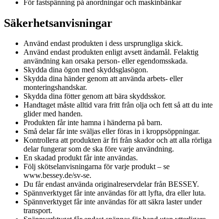
För fastspänning på anordningar och maskinbänkar
Säkerhetsanvisningar
Använd endast produkten i dess ursprungliga skick.
Använd endast produkten enligt avsett ändamål. Felaktig
användning kan orsaka person- eller egendomsskada.
Skydda dina ögon med skyddsglasögon.
Skydda dina händer genom att använda arbets- eller
monteringshandskar.
Skydda dina fötter genom att bära skyddsskor.
Handtaget måste alltid vara fritt från olja och fett så att du inte
glider med handen.
Produkten får inte hamna i händerna på barn.
Små delar får inte sväljas eller föras in i kroppsöppningar.
Kontrollera att produkten är fri från skador och att alla rörliga
delar fungerar som de ska före varje användning.
En skadad produkt får inte användas.
Följ skötselanvisningarna för varje produkt – se
www.bessey.de/sv-se.
Du får endast använda originalreservdelar från BESSEY.
Spännverktyget får inte användas för att lyfta, dra eller luta.
Spännverktyget får inte användas för att säkra laster under
transport.