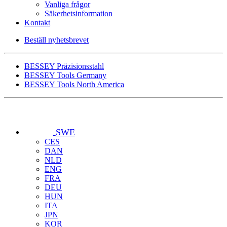
Vanliga frågor
Säkerhetsinformation
Kontakt
Beställ nyhetsbrevet
BESSEY Präzisionsstahl
BESSEY Tools Germany
BESSEY Tools North America
SWE
CES
DAN
NLD
ENG
FRA
DEU
HUN
ITA
JPN
KOR