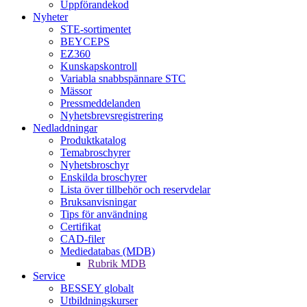
Uppförandekod
Nyheter
STE-sortimentet
BEYCEPS
EZ360
Kunskapskontroll
Variabla snabbspännare STC
Mässor
Pressmeddelanden
Nyhetsbrevsregistrering
Nedladdningar
Produktkatalog
Temabroschyrer
Nyhetsbroschyr
Enskilda broschyrer
Lista över tillbehör och reservdelar
Bruksanvisningar
Tips för användning
Certifikat
CAD-filer
Mediedatabas (MDB)
Rubrik MDB
Service
BESSEY globalt
Utbildningskurser