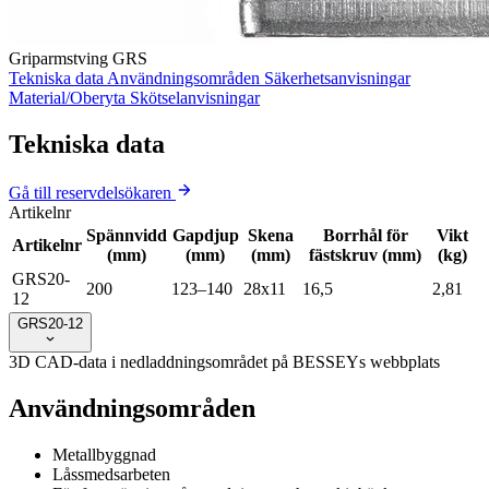
Griparmstving GRS
Tekniska data
Användningsområden
Säkerhetsanvisningar
Material/Oberyta
Skötselanvisningar
Tekniska data
Gå till reservdelsökaren
Artikelnr
Spännvidd
Gapdjup
Skena
Borrhål för
Vikt
Artikelnr
(mm)
(mm)
(mm)
fästskruv (mm)
(kg)
GRS20-
200
123–140
28x11
16,5
2,81
12
GRS20-12
3D CAD-data i nedladdningsområdet på BESSEYs webbplats
Användningsområden
Metallbyggnad
Låssmedsarbeten