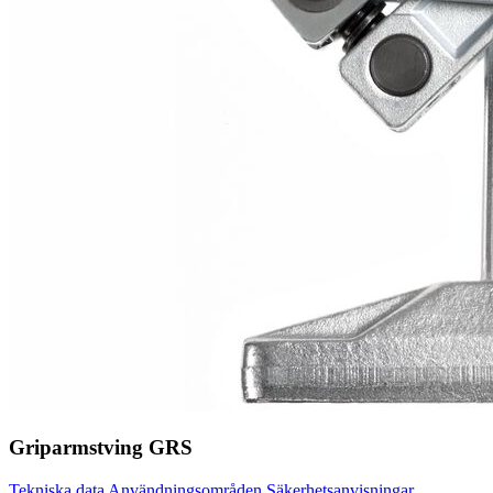
Griparmstving GRS
Tekniska data
Användningsområden
Säkerhetsanvisningar