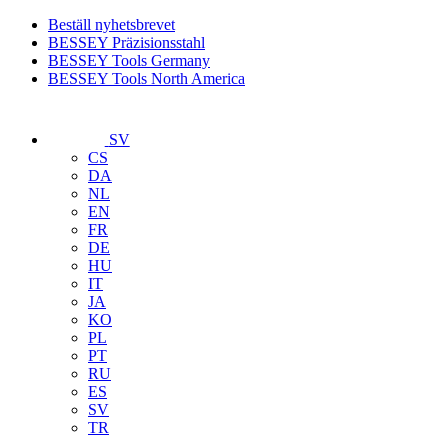
Beställ nyhetsbrevet
BESSEY Präzisionsstahl
BESSEY Tools Germany
BESSEY Tools North America
SV
CS
DA
NL
EN
FR
DE
HU
IT
JA
KO
PL
PT
RU
ES
SV
TR