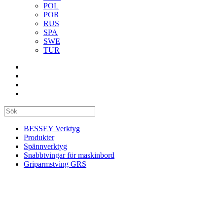
POL
POR
RUS
SPA
SWE
TUR
BESSEY Verktyg
Produkter
Spännverktyg
Snabbtvingar för maskinbord
Griparmstving GRS