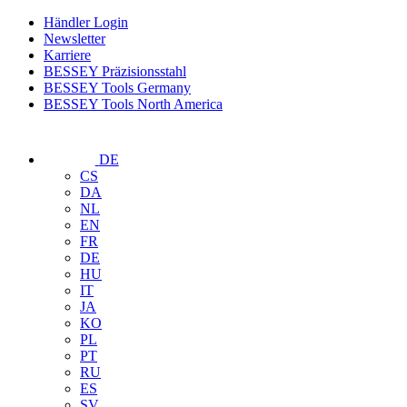
Händler Login
Newsletter
Karriere
BESSEY Präzisionsstahl
BESSEY Tools Germany
BESSEY Tools North America
DE
CS
DA
NL
EN
FR
DE
HU
IT
JA
KO
PL
PT
RU
ES
SV