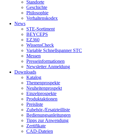
Standorte
Geschichte
Philosophie
Verhaltenskodex
News
STE-Sortiment
BEYCEPS
EZ360
WissensCheck
Variable Schnellspanner STC
Messen
Presseinformationen
Newsletter Anmeldung
Downloads
Katalog
Themenprospekte
Neuheitenprospekt
Einzelprospekte
Produktaktionen
Preisliste
Zubehör-/Ersatzteilliste
Bedienungsanleitungen
Tipps zur Anwendung
Zertifikate
CAD-Dateien