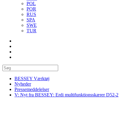
POL
POR
RUS
SPA
SWE
TUR
BESSEY Værktøj
Nyheder
Pressemeddelelser
V: Nyt fra BESSEY: Erdi multifunktionsskærer D52‑2