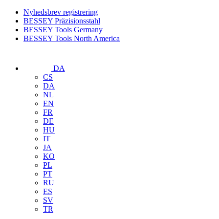
Nyhedsbrev registrering
BESSEY Präzisionsstahl
BESSEY Tools Germany
BESSEY Tools North America
DA
CS
DA
NL
EN
FR
DE
HU
IT
JA
KO
PL
PT
RU
ES
SV
TR