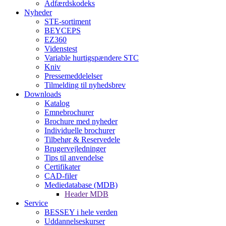
Adfærdskodeks
Nyheder
STE-sortiment
BEYCEPS
EZ360
Videnstest
Variable hurtigspændere STC
Kniv
Pressemeddelelser
Tilmelding til nyhedsbrev
Downloads
Katalog
Emnebrochurer
Brochure med nyheder
Individuelle brochurer
Tilbehør & Reservedele
Brugervejledninger
Tips til anvendelse
Certifikater
CAD-filer
Mediedatabase (MDB)
Header MDB
Service
BESSEY i hele verden
Uddannelseskurser