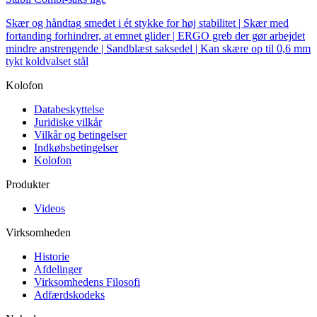
Skær og håndtag smedet i ét stykke for høj stabilitet | Skær med
fortanding forhindrer, at emnet glider | ERGO greb der gør arbejdet
mindre anstrengende | Sandblæst saksedel | Kan skære op til 0,6 mm
tykt koldvalset stål
Kolofon
Databeskyttelse
Juridiske vilkår
Vilkår og betingelser
Indkøbsbetingelser
Kolofon
Produkter
Videos
Virksomheden
Historie
Afdelinger
Virksomhedens Filosofi
Adfærdskodeks