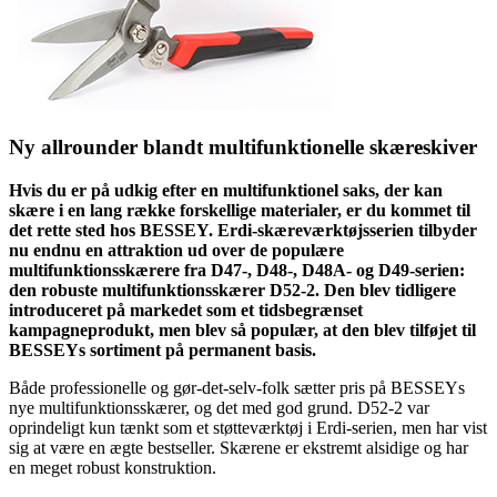
Ny allrounder blandt multifunktionelle skæreskiver
Hvis du er på udkig efter en multifunktionel saks, der kan
skære i en lang række forskellige materialer, er du kommet til
det rette sted hos BESSEY. Erdi-skæreværktøjsserien tilbyder
nu endnu en attraktion ud over de populære
multifunktionsskærere fra D47-, D48-, D48A- og D49-serien:
den robuste multifunktionsskærer D52-2. Den blev tidligere
introduceret på markedet som et tidsbegrænset
kampagneprodukt, men blev så populær, at den blev tilføjet til
BESSEYs sortiment på permanent basis.
Både professionelle og gør-det-selv-folk sætter pris på BESSEYs
nye multifunktionsskærer, og det med god grund. D52-2 var
oprindeligt kun tænkt som et støtteværktøj i Erdi-serien, men har vist
sig at være en ægte bestseller. Skærene er ekstremt alsidige og har
en meget robust konstruktion.