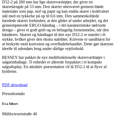
D52-2 på 260 mm har lige skæreværktøjer, der giver en
skærelængde på 53 mm. Den skærer ubesværet gennem bløde
materialer som pap, stof og papir og kan endda skære i koldvalset
stål med en tykkelse på op til 0,6 mm. Den sammenkoblede
hærdede skærer forhindrer, at den glider af under arbejdet, og det
gennemprøvede ERGO-håndtag – i det karakteristiske rød/sorte
design – giver et godt greb og en behagelig fornemmelse, når den
håndteres. Skæret og håndtaget til den nye D52-2 er smedet i ét
stykke, hvilket giver den ekstra stabilitet. Knivene er sandblæst for
at beskytte mod korrosion og overfladebehandlet. Dette gør skærene
ideelle til udendørs brug under dårlige vejrforhold.
BESSEY har pakket de nye multifunktionelle skæreværktøjer i
salgsemballage. Ti enheder er allerede forpakket i et kompakt
salgsdisplay. En attraktiv præsentation vil få D52-2 til at flyve af
hylderne.
PDF-download
Pressekontakt
Eva Albert
Mühlwiesenstraße 40