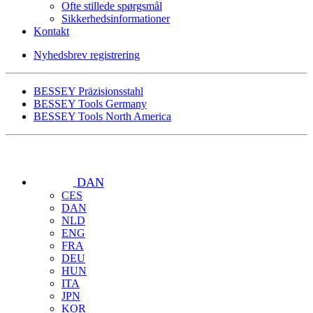
Ofte stillede spørgsmål
Sikkerhedsinformationer
Kontakt
Nyhedsbrev registrering
BESSEY Präzisionsstahl
BESSEY Tools Germany
BESSEY Tools North America
DAN
CES
DAN
NLD
ENG
FRA
DEU
HUN
ITA
JPN
KOR