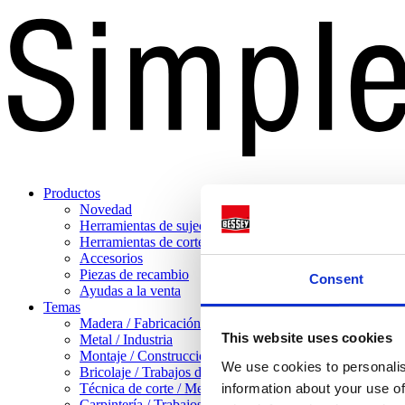
Productos
Novedad
Herramientas de sujeción
Herramientas de corte
Accesorios
Piezas de recambio
Consent
Ayudas a la venta
Temas
Madera / Fabricación de muebles
This website uses cookies
Metal / Industria
Montaje / Construcción en seco
We use cookies to personalis
Bricolaje / Trabajos domésticos
Técnica de corte / Mecanizado de chapa
information about your use of
Carpintería / Trabajos pesados con madera