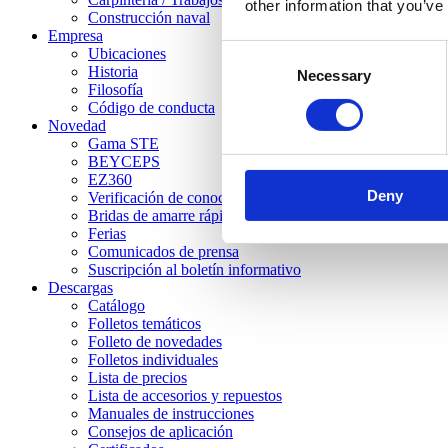
other information that you’ve
Construcción naval
Empresa
Consent
Ubicaciones
Historia
Necessary
Selection
Filosofía
Código de conducta
Novedad
Gama STE
BEYCEPS
EZ360
Deny
Verificación de conocimientos
Bridas de amarre rápido STC
Ferias
Comunicados de prensa
Suscripción al boletín informativo
Descargas
Catálogo
Folletos temáticos
Folleto de novedades
Folletos individuales
Lista de precios
Lista de accesorios y repuestos
Manuales de instrucciones
Consejos de aplicación