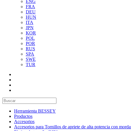
ENG
FRA
DEU
HUN
ITA
JPN
KOR
POL
POR
RUS
SPA
SWE
TUR
Herramienta BESSEY
Productos
Accesorios
Accesorios para Tornillos de apriete de alta potencia con mord