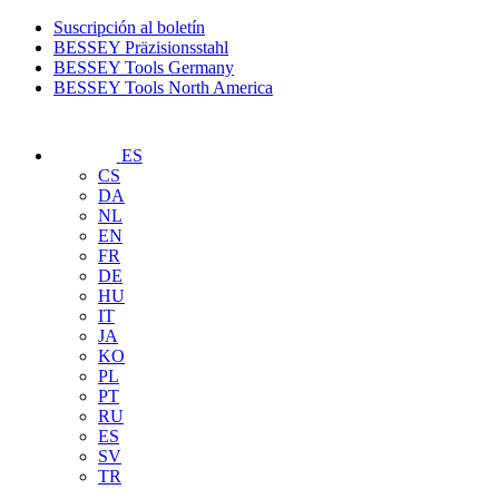
Suscripción al boletín
BESSEY Präzisionsstahl
BESSEY Tools Germany
BESSEY Tools North America
ES
CS
DA
NL
EN
FR
DE
HU
IT
JA
KO
PL
PT
RU
ES
SV
TR