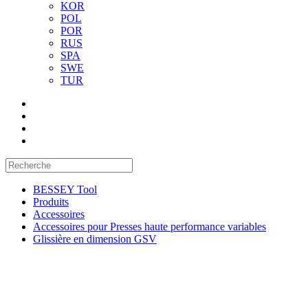
KOR
POL
POR
RUS
SPA
SWE
TUR
BESSEY Tool
Produits
Accessoires
Accessoires pour Presses haute performance variables
Glissière en dimension GSV