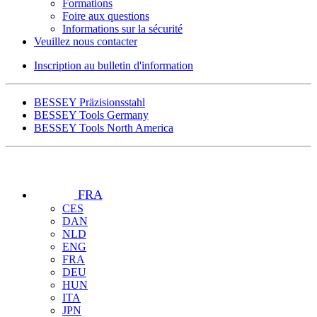
Formations
Foire aux questions
Informations sur la sécurité
Veuillez nous contacter
Inscription au bulletin d'information
BESSEY Präzisionsstahl
BESSEY Tools Germany
BESSEY Tools North America
FRA
CES
DAN
NLD
ENG
FRA
DEU
HUN
ITA
JPN