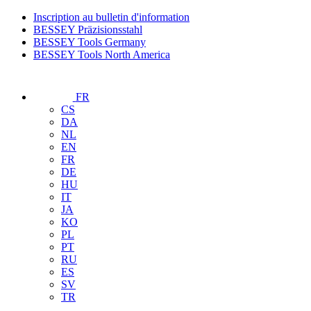
Inscription au bulletin d'information
BESSEY Präzisionsstahl
BESSEY Tools Germany
BESSEY Tools North America
FR
CS
DA
NL
EN
FR
DE
HU
IT
JA
KO
PL
PT
RU
ES
SV
TR