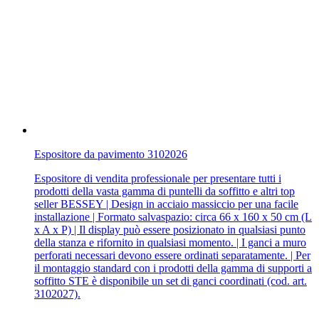
Espositore da pavimento 3102026
Espositore di vendita professionale per presentare tutti i
prodotti della vasta gamma di puntelli da soffitto e altri top
seller BESSEY | Design in acciaio massiccio per una facile
installazione | Formato salvaspazio: circa 66 x 160 x 50 cm (L
x A x P) | Il display può essere posizionato in qualsiasi punto
della stanza e rifornito in qualsiasi momento. | I ganci a muro
perforati necessari devono essere ordinati separatamente. | Per
il montaggio standard con i prodotti della gamma di supporti a
soffitto STE è disponibile un set di ganci coordinati (cod. art.
3102027).