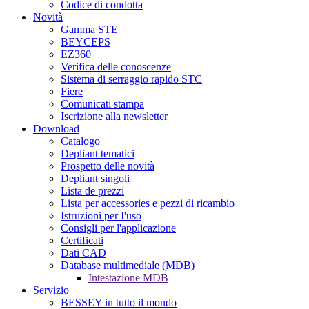
Codice di condotta
Novità
Gamma STE
BEYCEPS
EZ360
Verifica delle conoscenze
Sistema di serraggio rapido STC
Fiere
Comunicati stampa
Iscrizione alla newsletter
Download
Catalogo
Depliant tematici
Prospetto delle novità
Depliant singoli
Lista de prezzi
Lista per accessories e pezzi di ricambio
Istruzioni per I'uso
Consigli per l'applicazione
Certificati
Dati CAD
Database multimediale (MDB)
Intestazione MDB
Servizio
BESSEY in tutto il mondo