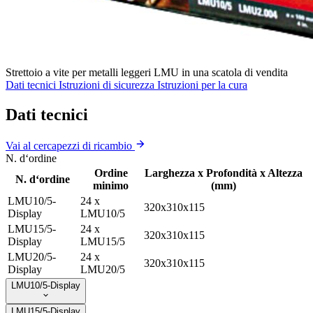
Strettoio a vite per metalli leggeri LMU in una scatola di vendita
Dati tecnici
Istruzioni di sicurezza
Istruzioni per la cura
Dati tecnici
Vai al cercapezzi di ricambio
N. d‘ordine
Ordine
Larghezza x Profondità x Altezza
N. d‘ordine
minimo
(mm)
LMU10/5-
24 x
320x310x115
Display
LMU10/5
LMU15/5-
24 x
320x310x115
Display
LMU15/5
LMU20/5-
24 x
320x310x115
Display
LMU20/5
LMU10/5-Display
LMU15/5-Display