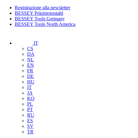
Registrazione alla newsletter
BESSEY Präzisionsstahl
BESSEY Tools Germany
BESSEY Tools North America
IT
CS
DA
NL
EN
FR
DE
HU
IT
JA
KO
PL
PT
RU
ES
SV
TR