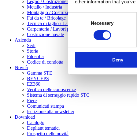
Legno / Costruzione di mobili
other information that you’ve
Metallo / Industria
Montaggio / Costruzioni a secco
Consent
Fai da te / Bricolage
Necessary
Selection
Tecnica di taglio / Lavorazione della lamiera
Carpenteria / Lavori pesanti in legno
Costruzione navale
Azienda
Sedi
Storia
Filosofia
Deny
Codice di condotta
Novità
Gamma STE
BEYCEPS
EZ360
Verifica delle conoscenze
Sistema di serraggio rapido STC
Fiere
Comunicati stampa
Iscrizione alla newsletter
Download
Catalogo
Depliant tematici
Prospetto delle novità