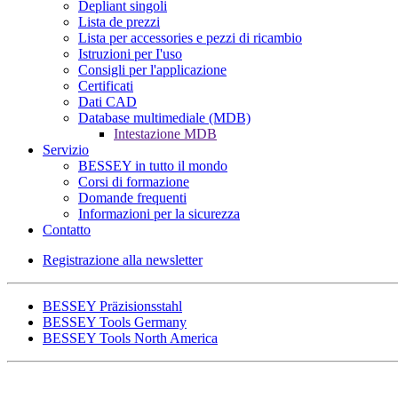
Depliant singoli
Lista de prezzi
Lista per accessories e pezzi di ricambio
Istruzioni per I'uso
Consigli per l'applicazione
Certificati
Dati CAD
Database multimediale (MDB)
Intestazione MDB
Servizio
BESSEY in tutto il mondo
Corsi di formazione
Domande frequenti
Informazioni per la sicurezza
Contatto
Registrazione alla newsletter
BESSEY Präzisionsstahl
BESSEY Tools Germany
BESSEY Tools North America