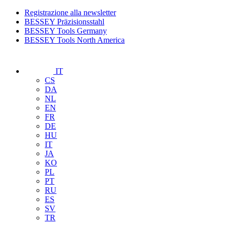
Registrazione alla newsletter
BESSEY Präzisionsstahl
BESSEY Tools Germany
BESSEY Tools North America
IT
CS
DA
NL
EN
FR
DE
HU
IT
JA
KO
PL
PT
RU
ES
SV
TR