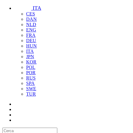
ITA
CES
DAN
NLD
ENG
FRA
DEU
HUN
ITA
JPN
KOR
POL
POR
RUS
SPA
SWE
TUR