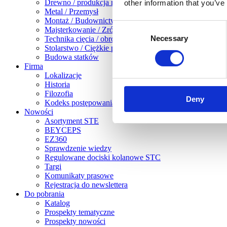
Drewno / produkcja mebli
other information that you’ve
Metal / Przemysł
Montaż / Budownictwo suche
Consent
Majsterkowanie / Zrób to sam
Necessary
Selection
Technika cięcia / obróbka blachy
Stolarstwo / Ciężkie prace związane z obróbką drewna
Budowa statków
Firma
Lokalizacje
Historia
Filozofia
Deny
Kodeks postępowania
Nowości
Asortyment STE
BEYCEPS
EZ360
Sprawdzenie wiedzy
Regulowane dociski kolanowe STC
Targi
Komunikaty prasowe
Rejestracja do newslettera
Do pobrania
Katalog
Prospekty tematyczne
Prospekty nowości