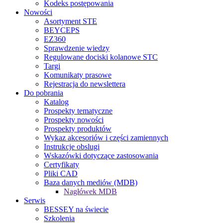
Kodeks postępowania
Nowości
Asortyment STE
BEYCEPS
EZ360
Sprawdzenie wiedzy
Regulowane dociski kolanowe STC
Targi
Komunikaty prasowe
Rejestracja do newslettera
Do pobrania
Katalog
Prospekty tematyczne
Prospekty nowości
Prospekty produktów
Wykaz akcesoriów i części zamiennych
Instrukcje obslugi
Wskazówki dotyczące zastosowania
Certyfikaty
Pliki CAD
Baza danych mediów (MDB)
Nagłówek MDB
Serwis
BESSEY na świecie
Szkolenia