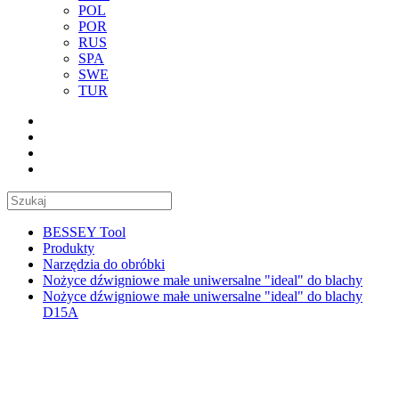
POL
POR
RUS
SPA
SWE
TUR
BESSEY Tool
Produkty
Narzędzia do obróbki
Nożyce dźwigniowe małe uniwersalne "ideal" do blachy
Nożyce dźwigniowe małe uniwersalne "ideal" do blachy
D15A