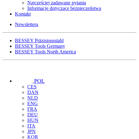
Najczęściej zadawane pytania
Informacje dotyczące bezpieczeństwa
Kontakt
Newslettera
BESSEY Präzisionsstahl
BESSEY Tools Germany
BESSEY Tools North America
POL
CES
DAN
NLD
ENG
FRA
DEU
HUN
ITA
JPN
KOR