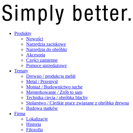
Produkty
Nowości
Narzędzia zaciskowe
Narzędzia do obróbki
Akcesoria
Części zamienne
Pomoce sprzedażowe
Tematy
Drewno / produkcja mebli
Metal / Przemysł
Montaż / Budownictwo suche
Majsterkowanie / Zrób to sam
Technika cięcia / obróbka blachy
Stolarstwo / Ciężkie prace związane z obróbką drewna
Budowa statków
Firma
Lokalizacje
Historia
Filozofia