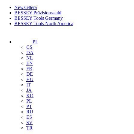
Newslettera
BESSEY Präzisionsstahl
BESSEY Tools Germany
BESSEY Tools North America
PL
CS
DA
NL
EN
FR
DE
HU
IT
JA
KO
PL
PT
RU
ES
SV
TR