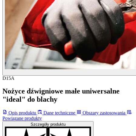
D15A
Nożyce dźwigniowe małe uniwersalne
"ideal" do blachy
Opis produktu
Dane techniczne
Obszary zastosowania
Powiązane produkty
Szczegóły produktu