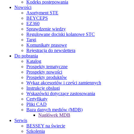
Kodeks postępowania
Nowości
Asortyment STE
BEYCEPS
EZ360
Sprawdzenie wiedzy
Regulowane dociski kolanowe STC
Targi
Komunikaty prasowe
Rejestracja do newslettera
Do pobrania
Katalog
Prospekty tematyczne
Prospekty nowości
Prospekty produktów
Wykaz akcesoriów i części zamiennych
Instrukcje obslugi
Wskazówki dotyczące zastosowania
Certyfikaty
Pliki CAD
Baza danych mediów (MDB)
Nagłówek MDB
Serwis
BESSEY na świecie
Szkolenia