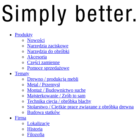
Produkty
Nowości
Narzędzia zaciskowe
Narzędzia do obróbki
Akcesoria
Części zamienne
Pomoce sprzedażowe
Tematy
Drewno / produkcja mebli
Metal / Przemysł
Montaż / Budownictwo suche
Majsterkowanie / Zrób to sam
Technika cięcia / obróbka blachy
Stolarstwo / Ciężkie prace związane z obróbką drewna
Budowa statków
Firma
Lokalizacje
Historia
Filozofia