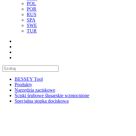
POL
POR
RUS
SPA
SWE
TUR
BESSEY Tool
Produkty
Narzędzia zaciskowe
Ściski śrubowe ślusarskie wzmocnione
Specjalna stopka dociskowa