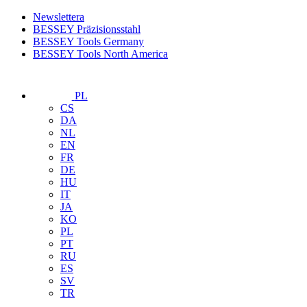
Newslettera
BESSEY Präzisionsstahl
BESSEY Tools Germany
BESSEY Tools North America
PL
CS
DA
NL
EN
FR
DE
HU
IT
JA
KO
PL
PT
RU
ES
SV
TR