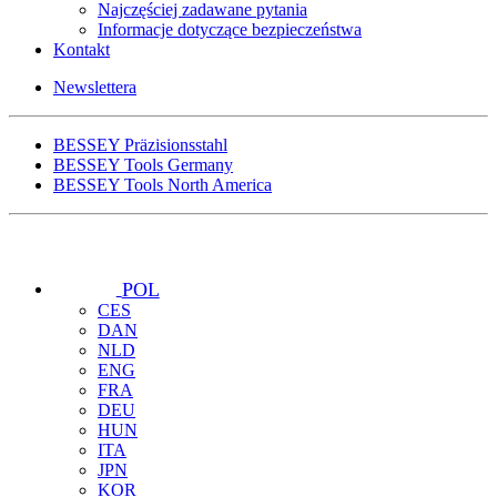
Najczęściej zadawane pytania
Informacje dotyczące bezpieczeństwa
Kontakt
Newslettera
BESSEY Präzisionsstahl
BESSEY Tools Germany
BESSEY Tools North America
POL
CES
DAN
NLD
ENG
FRA
DEU
HUN
ITA
JPN
KOR