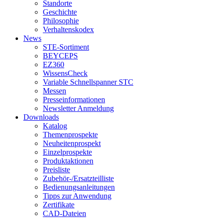
Standorte
Geschichte
Philosophie
Verhaltenskodex
News
STE-Sortiment
BEYCEPS
EZ360
WissensCheck
Variable Schnellspanner STC
Messen
Presseinformationen
Newsletter Anmeldung
Downloads
Katalog
Themenprospekte
Neuheitenprospekt
Einzelprospekte
Produktaktionen
Preisliste
Zubehör-/Ersatzteilliste
Bedienungsanleitungen
Tipps zur Anwendung
Zertifikate
CAD-Dateien