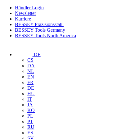
Händler Login
Newsletter
Karriere
BESSEY Präzisionsstahl
BESSEY Tools Germany
BESSEY Tools North America
DE
CS
DA
NL
EN
FR
DE
HU
IT
JA
KO
PL
PT
RU
ES
SV