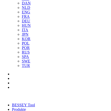
DAN
NLD
ENG
FRA
DEU
HUN
ITA
JPN
KOR
POL
POR
RUS
SPA
SWE
TUR
BESSEY Tool
Produkte