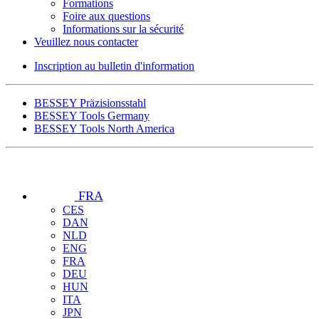
Formations
Foire aux questions
Informations sur la sécurité
Veuillez nous contacter
Inscription au bulletin d'information
BESSEY Präzisionsstahl
BESSEY Tools Germany
BESSEY Tools North America
FRA
CES
DAN
NLD
ENG
FRA
DEU
HUN
ITA
JPN