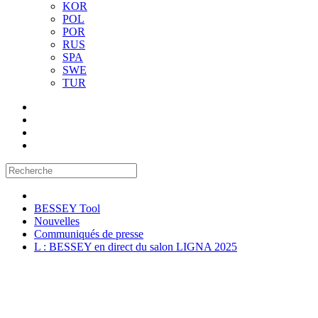
KOR
POL
POR
RUS
SPA
SWE
TUR
BESSEY Tool
Nouvelles
Communiqués de presse
L : BESSEY en direct du salon LIGNA 2025