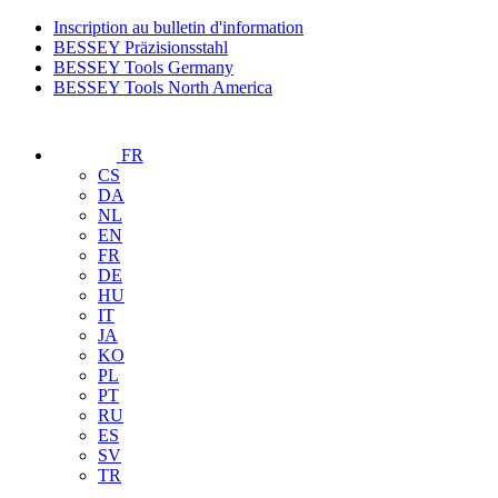
Inscription au bulletin d'information
BESSEY Präzisionsstahl
BESSEY Tools Germany
BESSEY Tools North America
FR
CS
DA
NL
EN
FR
DE
HU
IT
JA
KO
PL
PT
RU
ES
SV
TR