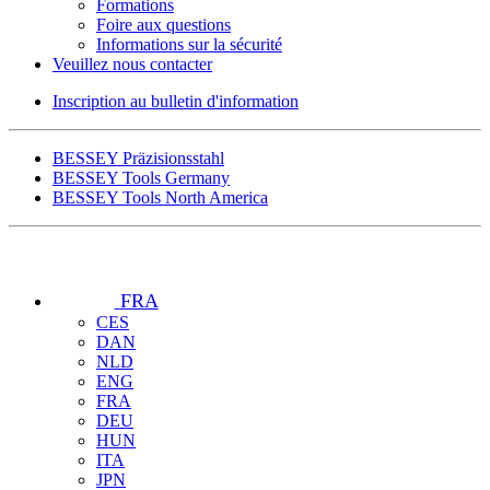
Formations
Foire aux questions
Informations sur la sécurité
Veuillez nous contacter
Inscription au bulletin d'information
BESSEY Präzisionsstahl
BESSEY Tools Germany
BESSEY Tools North America
FRA
CES
DAN
NLD
ENG
FRA
DEU
HUN
ITA
JPN