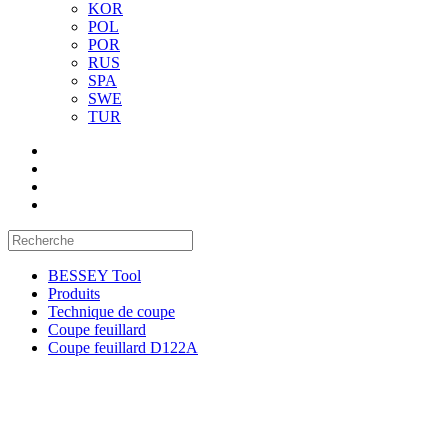
KOR
POL
POR
RUS
SPA
SWE
TUR
BESSEY Tool
Produits
Technique de coupe
Coupe feuillard
Coupe feuillard D122A