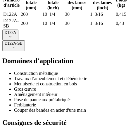
totale
totale
des lames
des lames
d'article
(kg)
(mm)
(inch)
(mm)
(inch)
D122A
260
10 1/4
30
1 3/16
0,415
D122A-
260
10 1/4
30
1 3/16
0,43
SB
D122A
D122A-SB
Domaines d'application
Construction métallique
Travaux d’ameublement et d'ébénisterie
Menuiserie et construction en bois
Gros œuvre
Aménagement intérieur
Pose de panneaux préfabriqués
Ferblanterie
Couper des bandes en acier d'une main
Consignes de sécurité