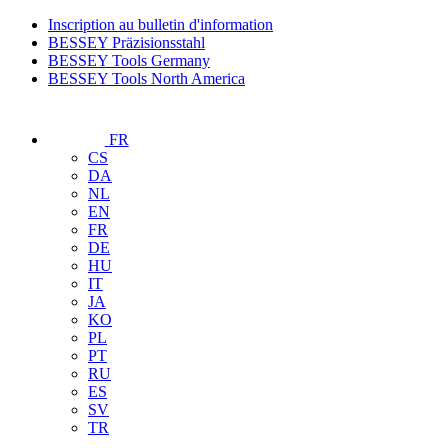
Inscription au bulletin d'information
BESSEY Präzisionsstahl
BESSEY Tools Germany
BESSEY Tools North America
FR
CS
DA
NL
EN
FR
DE
HU
IT
JA
KO
PL
PT
RU
ES
SV
TR