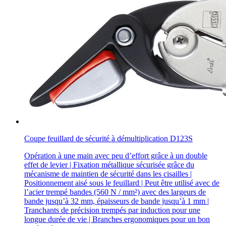
Coupe feuillard de sécurité à démultiplication D123S
Opération à une main avec peu d’effort grâce à un double
effet de levier | Fixation métallique sécurisée grâce du
mécanisme de maintien de sécurité dans les cisailles |
Positionnement aisé sous le feuillard | Peut être utilisé avec de
l’acier trempé bandes (560 N / mm²) avec des largeurs de
bande jusqu’à 32 mm, épaisseurs de bande jusqu’à 1 mm |
Tranchants de précision trempés par induction pour une
longue durée de vie | Branches ergonomiques pour un bon