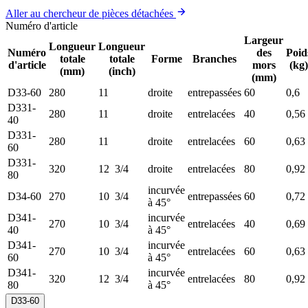
Aller au chercheur de pièces détachées
Numéro d'article
Largeur
Longueur
Longueur
Numéro
des
Poid
totale
totale
Forme
Branches
d'article
mors
(kg)
(mm)
(inch)
(mm)
D33-60
280
11
droite
entrepassées
60
0,6
D331-
280
11
droite
entrelacées
40
0,56
40
D331-
280
11
droite
entrelacées
60
0,63
60
D331-
320
12 3/4
droite
entrelacées
80
0,92
80
incurvée
D34-60
270
10 3/4
entrepassées
60
0,72
à 45°
D341-
incurvée
270
10 3/4
entrelacées
40
0,69
40
à 45°
D341-
incurvée
270
10 3/4
entrelacées
60
0,63
60
à 45°
D341-
incurvée
320
12 3/4
entrelacées
80
0,92
80
à 45°
D33-60