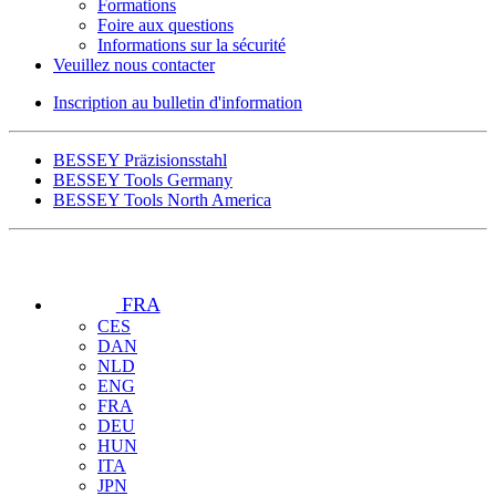
Formations
Foire aux questions
Informations sur la sécurité
Veuillez nous contacter
Inscription au bulletin d'information
BESSEY Präzisionsstahl
BESSEY Tools Germany
BESSEY Tools North America
FRA
CES
DAN
NLD
ENG
FRA
DEU
HUN
ITA
JPN