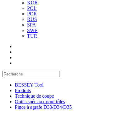
KOR
POL
POR
RUS
SPA
SWE
TUR
BESSEY Tool
Produits
Technique de coupe
Outils spéciaux pour tôles
Pince à agrafe D33/D34/D35