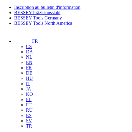
Inscription au bulletin d'information
BESSEY Präzisionsstahl
BESSEY Tools Germany
BESSEY Tools North America
FR
CS
DA
NL
EN
FR
DE
HU
IT
JA
KO
PL
PT
RU
ES
SV
TR