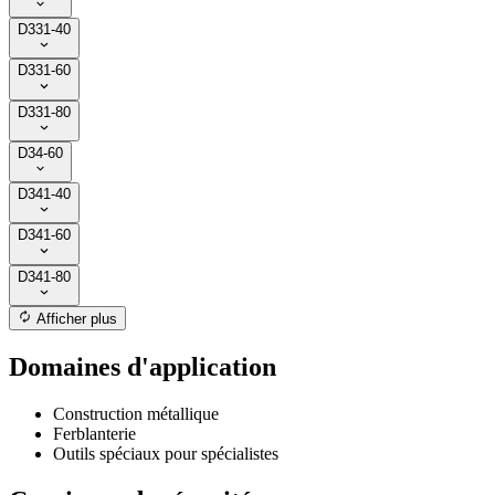
D331-40
D331-60
D331-80
D34-60
D341-40
D341-60
D341-80
Afficher plus
Domaines d'application
Construction métallique
Ferblanterie
Outils spéciaux pour spécialistes