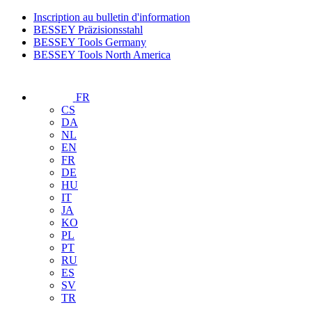
Inscription au bulletin d'information
BESSEY Präzisionsstahl
BESSEY Tools Germany
BESSEY Tools North America
FR
CS
DA
NL
EN
FR
DE
HU
IT
JA
KO
PL
PT
RU
ES
SV
TR