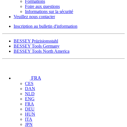
Formations
Foire aux questions
Informations sur la sécurité
Veuillez nous contacter
Inscription au bulletin d'information
BESSEY Präzisionsstahl
BESSEY Tools Germany
BESSEY Tools North America
FRA
CES
DAN
NLD
ENG
FRA
DEU
HUN
ITA
JPN