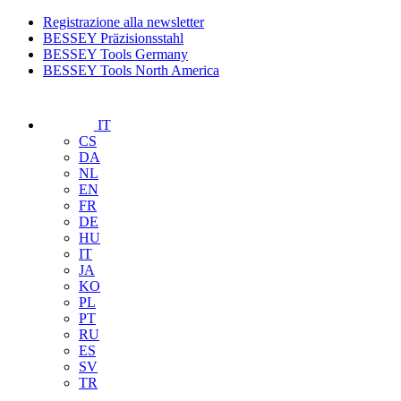
Registrazione alla newsletter
BESSEY Präzisionsstahl
BESSEY Tools Germany
BESSEY Tools North America
IT
CS
DA
NL
EN
FR
DE
HU
IT
JA
KO
PL
PT
RU
ES
SV
TR