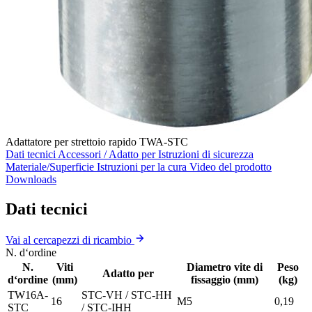
Adattatore per strettoio rapido TWA-STC
Dati tecnici
Accessori / Adatto per
Istruzioni di sicurezza
Materiale/Superficie
Istruzioni per la cura
Video del prodotto
Downloads
Dati tecnici
Vai al cercapezzi di ricambio
N. d‘ordine
N.
Viti
Diametro vite di
Peso
Adatto per
d‘ordine
(mm)
fissaggio (mm)
(kg)
TW16A-
STC-VH / STC-HH
16
M5
0,19
STC
/ STC-IHH