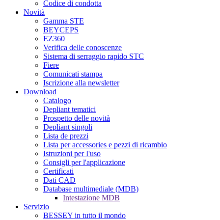
Codice di condotta
Novità
Gamma STE
BEYCEPS
EZ360
Verifica delle conoscenze
Sistema di serraggio rapido STC
Fiere
Comunicati stampa
Iscrizione alla newsletter
Download
Catalogo
Depliant tematici
Prospetto delle novità
Depliant singoli
Lista de prezzi
Lista per accessories e pezzi di ricambio
Istruzioni per I'uso
Consigli per l'applicazione
Certificati
Dati CAD
Database multimediale (MDB)
Intestazione MDB
Servizio
BESSEY in tutto il mondo