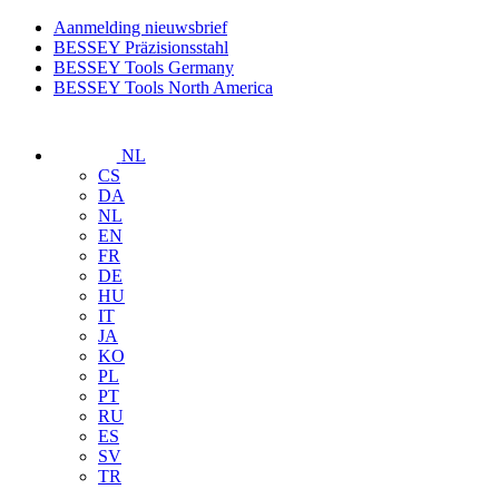
Aanmelding nieuwsbrief
BESSEY Präzisionsstahl
BESSEY Tools Germany
BESSEY Tools North America
NL
CS
DA
NL
EN
FR
DE
HU
IT
JA
KO
PL
PT
RU
ES
SV
TR