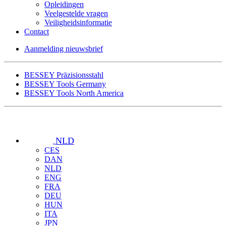
Opleidingen
Veelgestelde vragen
Veiligheidsinformatie
Contact
Aanmelding nieuwsbrief
BESSEY Präzisionsstahl
BESSEY Tools Germany
BESSEY Tools North America
NLD
CES
DAN
NLD
ENG
FRA
DEU
HUN
ITA
JPN