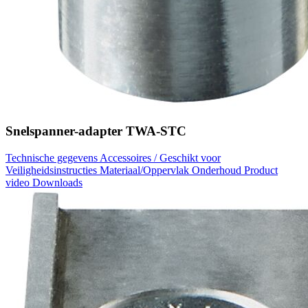
Snelspanner-adapter TWA-STC
Technische gegevens
Accessoires / Geschikt voor
Veiligheidsinstructies
Materiaal/Oppervlak
Onderhoud
Product
video
Downloads