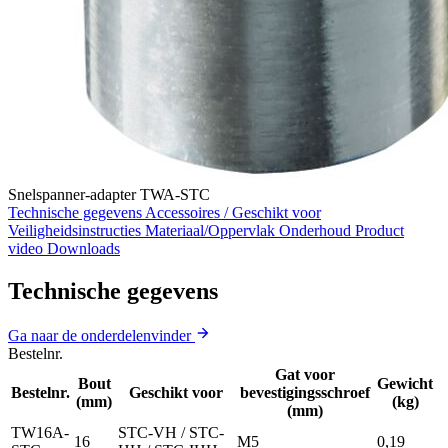
Snelspanner-adapter TWA-STC
Technische gegevens
Accessoires / Geschikt voor
Veiligheidsinstructies
Materiaal/Oppervlak
Onderhoud
Product
video
Downloads
Technische gegevens
Ga naar de onderdelenvinder
Bestelnr.
Gat voor
Bout
Gewicht
Bestelnr.
Geschikt voor
bevestigingsschroef
(mm)
(kg)
(mm)
TW16A-
STC-VH / STC-
16
M5
0,19