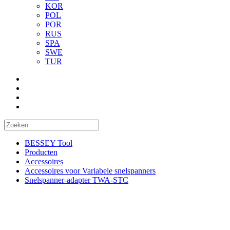
KOR
POL
POR
RUS
SPA
SWE
TUR
BESSEY Tool
Producten
Accessoires
Accessoires voor Variabele snelspanners
Snelspanner-adapter TWA-STC