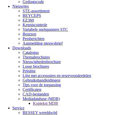
Gedragscode
Nieuwtjes
STE-assortiment
BEYCEPS
EZ360
Kenniscontrole
Variabele snelspanners STC
Beurzen
Persberichten
Aanmelding nieuwsbrief
Downloads
Catalogus
Themabrochures
Nieuwighedenbrochure
Losse brochures
Prijslijst
Lijst met accessoires en reserveonderdelen
Gebruikshandleidingen
Tips voor de toepassing
Certificaten
CAD-bestanden
Mediadatabase (MDB)
Koptekst MDB
Service
BESSEY wereldwijd