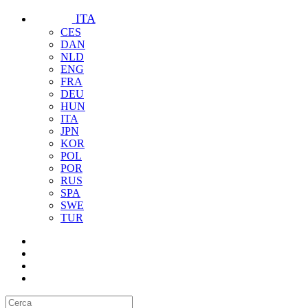
ITA
CES
DAN
NLD
ENG
FRA
DEU
HUN
ITA
JPN
KOR
POL
POR
RUS
SPA
SWE
TUR