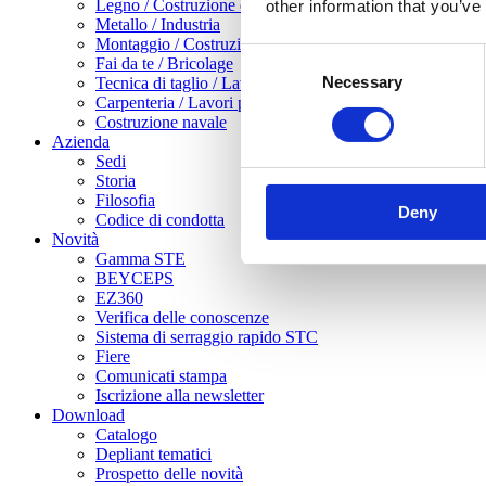
Legno / Costruzione di mobili
other information that you’ve
Metallo / Industria
Montaggio / Costruzioni a secco
Consent
Fai da te / Bricolage
Necessary
Selection
Tecnica di taglio / Lavorazione della lamiera
Carpenteria / Lavori pesanti in legno
Costruzione navale
Azienda
Sedi
Storia
Filosofia
Deny
Codice di condotta
Novità
Gamma STE
BEYCEPS
EZ360
Verifica delle conoscenze
Sistema di serraggio rapido STC
Fiere
Comunicati stampa
Iscrizione alla newsletter
Download
Catalogo
Depliant tematici
Prospetto delle novità