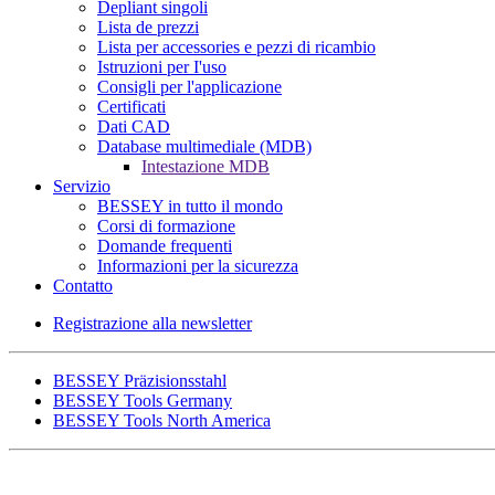
Depliant singoli
Lista de prezzi
Lista per accessories e pezzi di ricambio
Istruzioni per I'uso
Consigli per l'applicazione
Certificati
Dati CAD
Database multimediale (MDB)
Intestazione MDB
Servizio
BESSEY in tutto il mondo
Corsi di formazione
Domande frequenti
Informazioni per la sicurezza
Contatto
Registrazione alla newsletter
BESSEY Präzisionsstahl
BESSEY Tools Germany
BESSEY Tools North America