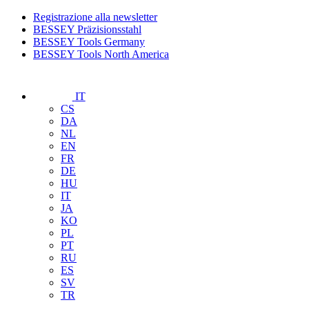
Registrazione alla newsletter
BESSEY Präzisionsstahl
BESSEY Tools Germany
BESSEY Tools North America
IT
CS
DA
NL
EN
FR
DE
HU
IT
JA
KO
PL
PT
RU
ES
SV
TR