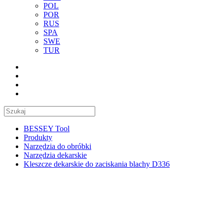
POL
POR
RUS
SPA
SWE
TUR
BESSEY Tool
Produkty
Narzędzia do obróbki
Narzędzia dekarskie
Kleszcze dekarskie do zaciskania blachy D336