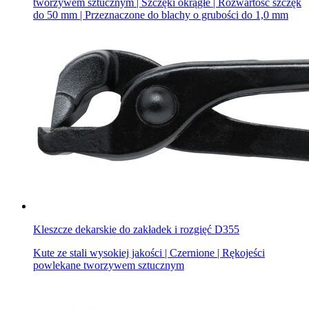
tworzywem sztucznym | Szczęki okrągłe | Rozwartość szczęk
do 50 mm | Przeznaczone do blachy o grubości do 1,0 mm
Kleszcze dekarskie do zakładek i rozgięć D355
Kute ze stali wysokiej jakości | Czernione | Rękojeści
powlekane tworzywem sztucznym