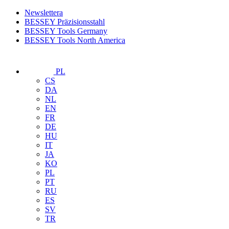
Newslettera
BESSEY Präzisionsstahl
BESSEY Tools Germany
BESSEY Tools North America
PL
CS
DA
NL
EN
FR
DE
HU
IT
JA
KO
PL
PT
RU
ES
SV
TR