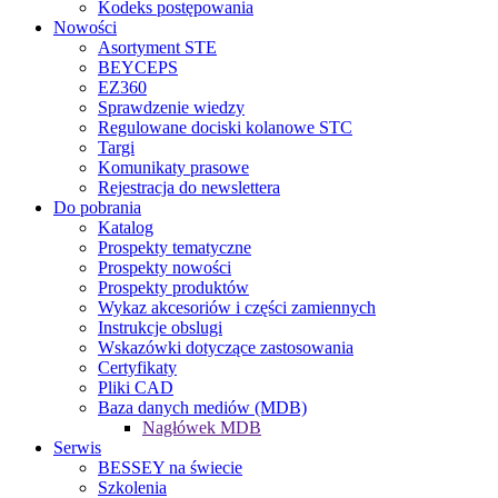
Kodeks postępowania
Nowości
Asortyment STE
BEYCEPS
EZ360
Sprawdzenie wiedzy
Regulowane dociski kolanowe STC
Targi
Komunikaty prasowe
Rejestracja do newslettera
Do pobrania
Katalog
Prospekty tematyczne
Prospekty nowości
Prospekty produktów
Wykaz akcesoriów i części zamiennych
Instrukcje obslugi
Wskazówki dotyczące zastosowania
Certyfikaty
Pliki CAD
Baza danych mediów (MDB)
Nagłówek MDB
Serwis
BESSEY na świecie
Szkolenia