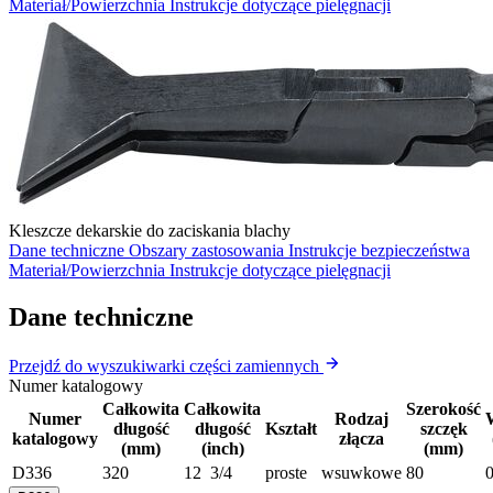
Materiał/Powierzchnia
Instrukcje dotyczące pielęgnacji
Kleszcze dekarskie do zaciskania blachy
Dane techniczne
Obszary zastosowania
Instrukcje bezpieczeństwa
Materiał/Powierzchnia
Instrukcje dotyczące pielęgnacji
Dane techniczne
Przejdź do wyszukiwarki części zamiennych
Numer katalogowy
Całkowita
Całkowita
Szerokość
Numer
Rodzaj
długość
długość
Kształt
szczęk
katalogowy
złącza
(mm)
(inch)
(mm)
D336
320
12 3/4
proste
wsuwkowe
80
0