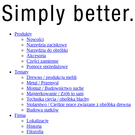
Produkty
Nowości
Narzędzia zaciskowe
Narzędzia do obróbki
Akcesoria
Części zamienne
Pomoce sprzedażowe
Tematy
Drewno / produkcja mebli
Metal / Przemysł
Montaż / Budownictwo suche
Majsterkowanie / Zrób to sam
Technika cięcia / obróbka blachy
Stolarstwo / Ciężkie prace związane z obróbką drewna
Budowa statków
Firma
Lokalizacje
Historia
Filozofia