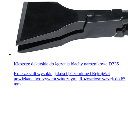
Kleszcze dekarskie do łączenia blachy narożnikowe D335
Kute ze stali wysokiej jakości | Czernione | Rękojeści
powlekane tworzywem sztucznym | Rozwartość szczęk do 65
mm