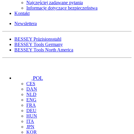
Najczęściej zadawane pytania
Informacje dotyczące bezpieczeństwa
Kontakt
Newslettera
BESSEY Präzisionsstahl
BESSEY Tools Germany
BESSEY Tools North America
POL
CES
DAN
NLD
ENG
FRA
DEU
HUN
ITA
JPN
KOR