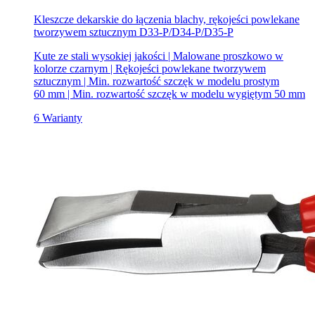
Kleszcze dekarskie do łączenia blachy, rękojeści powlekane
tworzywem sztucznym D33-P/D34-P/D35-P
Kute ze stali wysokiej jakości | Malowane proszkowo w
kolorze czarnym | Rękojeści powlekane tworzywem
sztucznym | Min. rozwartość szczęk w modelu prostym
60 mm | Min. rozwartość szczęk w modelu wygiętym 50 mm
6 Warianty