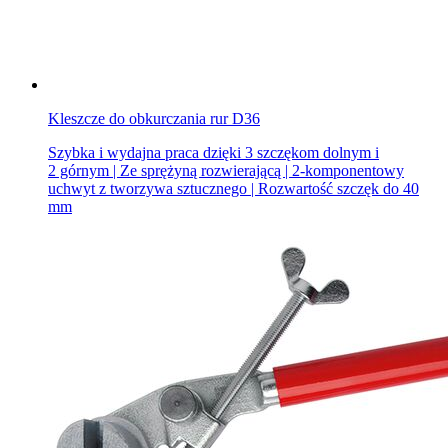
Kleszcze do obkurczania rur D36
Szybka i wydajna praca dzięki 3 szczękom dolnym i
2 górnym | Ze sprężyną rozwierającą | 2-komponentowy
uchwyt z tworzywa sztucznego | Rozwartość szczęk do 40
mm