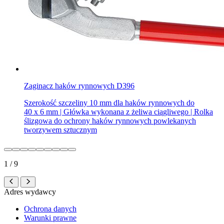
Zaginacz haków rynnowych D396
Szerokość szczeliny 10 mm dla haków rynnowych do
40 x 6 mm | Główka wykonana z żeliwa ciągliwego | Rolka
ślizgowa do ochrony haków rynnowych powlekanych
tworzywem sztucznym
1 / 9
Adres wydawcy
Ochrona danych
Warunki prawne