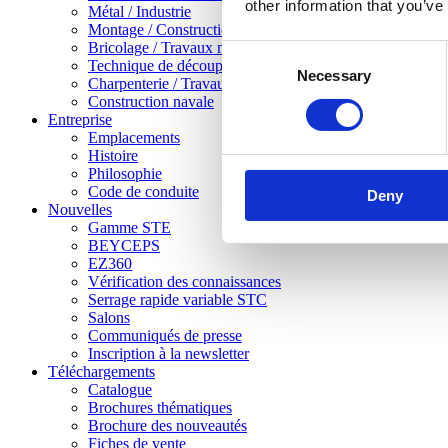
other information that you’ve
Métal / Industrie
Montage / Construction sèche
Bricolage / Travaux manuels
Consent
Technique de découpe / Usinage de la tôle
Necessary
Selection
Charpenterie / Travaux de menuiserie lourds
Construction navale
Entreprise
Emplacements
Histoire
Philosophie
Code de conduite
Deny
Nouvelles
Gamme STE
BEYCEPS
EZ360
Vérification des connaissances
Serrage rapide variable STC
Salons
Communiqués de presse
Inscription à la newsletter
Téléchargements
Catalogue
Brochures thématiques
Brochure des nouveautés
Fiches de vente