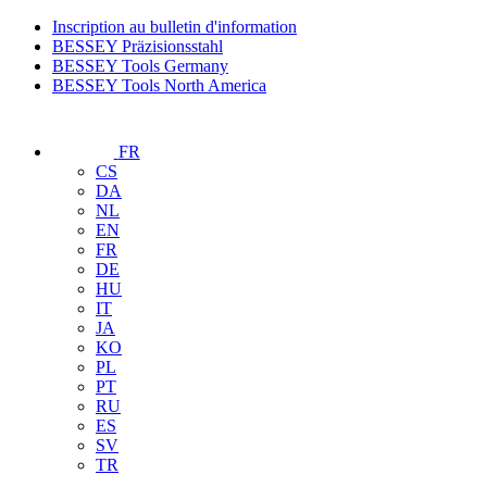
Inscription au bulletin d'information
BESSEY Präzisionsstahl
BESSEY Tools Germany
BESSEY Tools North America
FR
CS
DA
NL
EN
FR
DE
HU
IT
JA
KO
PL
PT
RU
ES
SV
TR