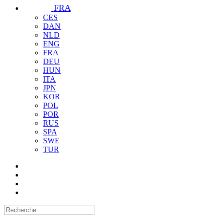
FRA
CES
DAN
NLD
ENG
FRA
DEU
HUN
ITA
JPN
KOR
POL
POR
RUS
SPA
SWE
TUR