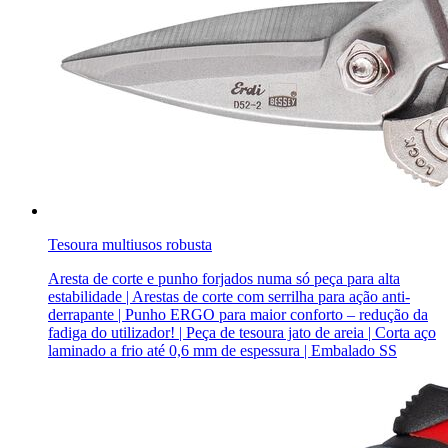
Tesoura multiusos robusta
Aresta de corte e punho forjados numa só peça para alta
estabilidade | Arestas de corte com serrilha para ação anti-
derrapante | Punho ERGO para maior conforto – redução da
fadiga do utilizador! | Peça de tesoura jato de areia | Corta aço
laminado a frio até 0,6 mm de espessura | Embalado SS