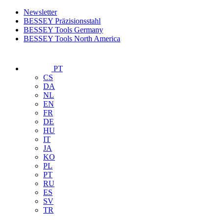
Newsletter
BESSEY Präzisionsstahl
BESSEY Tools Germany
BESSEY Tools North America
PT
CS
DA
NL
EN
FR
DE
HU
IT
JA
KO
PL
PT
RU
ES
SV
TR