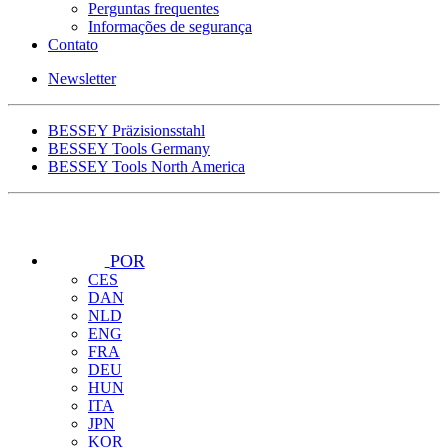
Perguntas frequentes
Informações de segurança
Contato
Newsletter
BESSEY Präzisionsstahl
BESSEY Tools Germany
BESSEY Tools North America
POR
CES
DAN
NLD
ENG
FRA
DEU
HUN
ITA
JPN
KOR