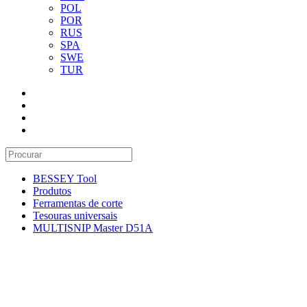
POL
POR
RUS
SPA
SWE
TUR
BESSEY Tool
Produtos
Ferramentas de corte
Tesouras universais
MULTISNIP Master D51A