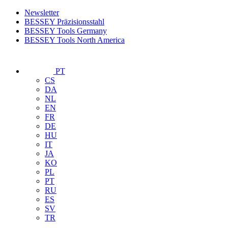
Newsletter
BESSEY Präzisionsstahl
BESSEY Tools Germany
BESSEY Tools North America
PT
CS
DA
NL
EN
FR
DE
HU
IT
JA
KO
PL
PT
RU
ES
SV
TR