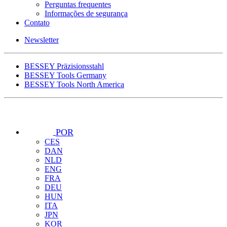
Perguntas frequentes
Informações de segurança
Contato
Newsletter
BESSEY Präzisionsstahl
BESSEY Tools Germany
BESSEY Tools North America
POR
CES
DAN
NLD
ENG
FRA
DEU
HUN
ITA
JPN
KOR