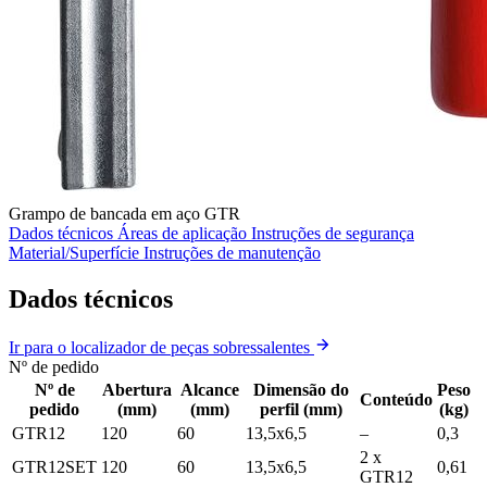
Grampo de bancada em aço GTR
Dados técnicos
Áreas de aplicação
Instruções de segurança
Material/Superfície
Instruções de manutenção
Dados técnicos
Ir para o localizador de peças sobressalentes
Nº de pedido
Nº de
Abertura
Alcance
Dimensão do
Peso
Conteúdo
pedido
(mm)
(mm)
perfil (mm)
(kg)
GTR12
120
60
13,5x6,5
–
0,3
2 x
GTR12SET
120
60
13,5x6,5
0,61
GTR12