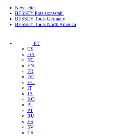
Newsletter
BESSEY Präzisionsstahl
BESSEY Tools Germany
BESSEY Tools North America
PT
CS
DA
NL
EN
FR
DE
HU
IT
JA
KO
PL
PT
RU
ES
SV
TR