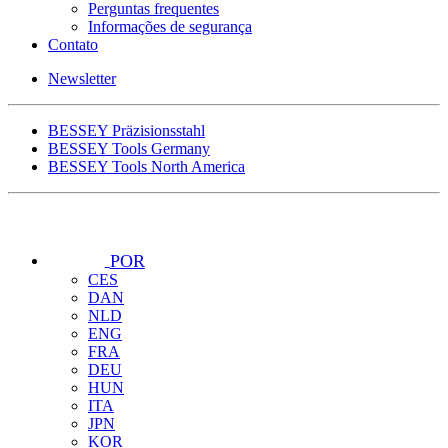
Perguntas frequentes
Informações de segurança
Contato
Newsletter
BESSEY Präzisionsstahl
BESSEY Tools Germany
BESSEY Tools North America
POR
CES
DAN
NLD
ENG
FRA
DEU
HUN
ITA
JPN
KOR