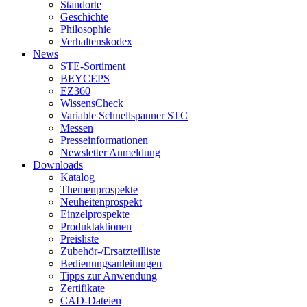
Standorte
Geschichte
Philosophie
Verhaltenskodex
News
STE-Sortiment
BEYCEPS
EZ360
WissensCheck
Variable Schnellspanner STC
Messen
Presseinformationen
Newsletter Anmeldung
Downloads
Katalog
Themenprospekte
Neuheitenprospekt
Einzelprospekte
Produktaktionen
Preisliste
Zubehör-/Ersatzteilliste
Bedienungsanleitungen
Tipps zur Anwendung
Zertifikate
CAD-Dateien