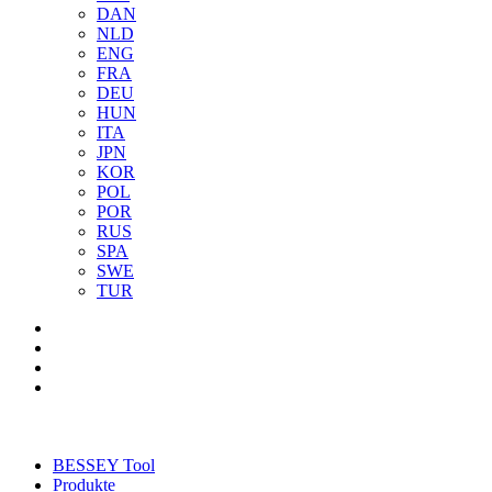
DAN
NLD
ENG
FRA
DEU
HUN
ITA
JPN
KOR
POL
POR
RUS
SPA
SWE
TUR
BESSEY Tool
Produkte