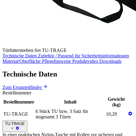
Türfutterstreben-Set TU-TRAGE
Technische Daten
Zubehör / Passend für
Sicherheitsinformationen
Material/Oberfläche
Pflegehinweise
Produktvideo
Downloads
Technische Daten
Zum Ersatzteilfinder
Bestellnummer
Gewicht
Bestellnummer
Inhalt
(kg)
6 Stück TU bzw. 3 Satz für
TU-TRAGE
10,29
insgesamt 3 Türen
TU-TRAGE
In einer praktischen Nylon-Tasche mit Rollen zur sicheren und