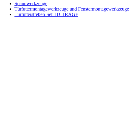
Spannwerkzeuge
Türfuttermontagewerkzeuge und Fenstermontagewerkzeuge
Türfutterstreben-Set TU-TRAGE