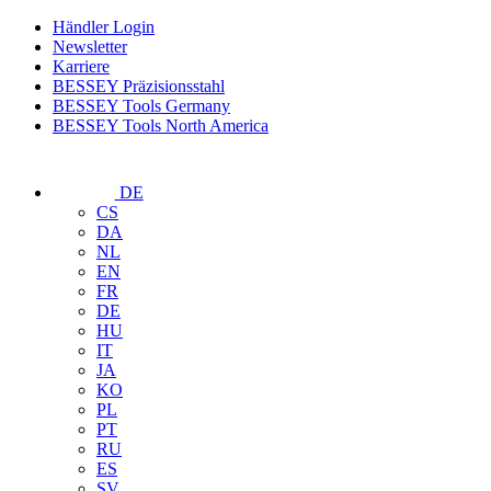
Händler Login
Newsletter
Karriere
BESSEY Präzisionsstahl
BESSEY Tools Germany
BESSEY Tools North America
DE
CS
DA
NL
EN
FR
DE
HU
IT
JA
KO
PL
PT
RU
ES
SV