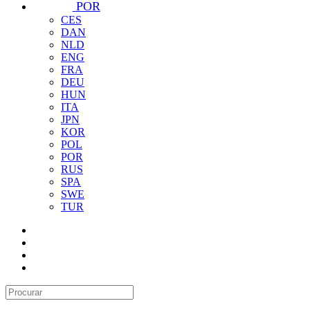
POR
CES
DAN
NLD
ENG
FRA
DEU
HUN
ITA
JPN
KOR
POL
POR
RUS
SPA
SWE
TUR