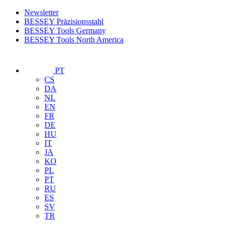
Newsletter
BESSEY Präzisionsstahl
BESSEY Tools Germany
BESSEY Tools North America
PT
CS
DA
NL
EN
FR
DE
HU
IT
JA
KO
PL
PT
RU
ES
SV
TR