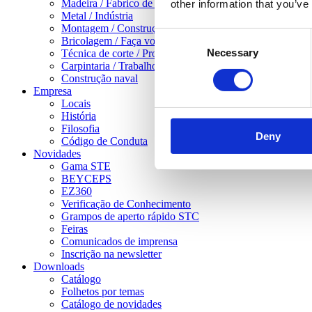
Madeira / Fabrico de móveis
other information that you’ve
Metal / Indústria
Montagem / Construção em gesso cartonado
Consent
Bricolagem / Faça você mesmo
Necessary
Selection
Técnica de corte / Processamento de chapas
Carpintaria / Trabalhos pesados em madeira
Construção naval
Empresa
Locais
História
Filosofia
Deny
Código de Conduta
Novidades
Gama STE
BEYCEPS
EZ360
Verificação de Conhecimento
Grampos de aperto rápido STC
Feiras
Comunicados de imprensa
Inscrição na newsletter
Downloads
Catálogo
Folhetos por temas
Catálogo de novidades