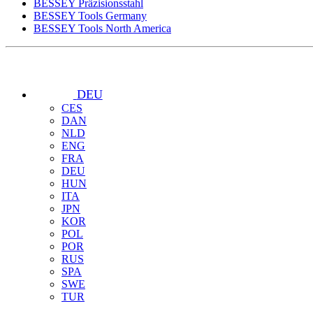
BESSEY Präzisionsstahl
BESSEY Tools Germany
BESSEY Tools North America
DEU
CES
DAN
NLD
ENG
FRA
DEU
HUN
ITA
JPN
KOR
POL
POR
RUS
SPA
SWE
TUR