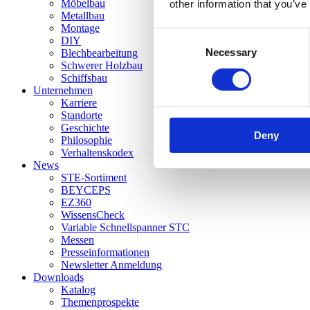
Möbelbau
other information that you’ve
Metallbau
Montage
Consent
DIY
Necessary
Selection
Blechbearbeitung
Schwerer Holzbau
Schiffsbau
Unternehmen
Karriere
Standorte
Geschichte
Deny
Philosophie
Verhaltenskodex
News
STE-Sortiment
BEYCEPS
EZ360
WissensCheck
Variable Schnellspanner STC
Messen
Presseinformationen
Newsletter Anmeldung
Downloads
Katalog
Themenprospekte