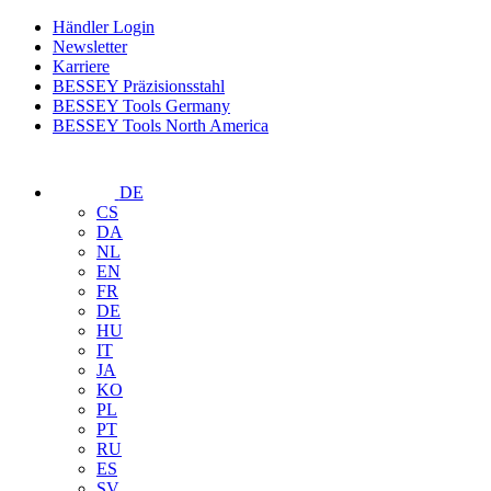
Händler Login
Newsletter
Karriere
BESSEY Präzisionsstahl
BESSEY Tools Germany
BESSEY Tools North America
DE
CS
DA
NL
EN
FR
DE
HU
IT
JA
KO
PL
PT
RU
ES
SV