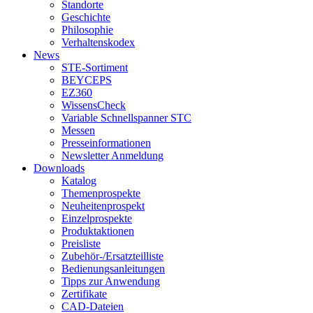
Standorte
Geschichte
Philosophie
Verhaltenskodex
News
STE-Sortiment
BEYCEPS
EZ360
WissensCheck
Variable Schnellspanner STC
Messen
Presseinformationen
Newsletter Anmeldung
Downloads
Katalog
Themenprospekte
Neuheitenprospekt
Einzelprospekte
Produktaktionen
Preisliste
Zubehör-/Ersatzteilliste
Bedienungsanleitungen
Tipps zur Anwendung
Zertifikate
CAD-Dateien