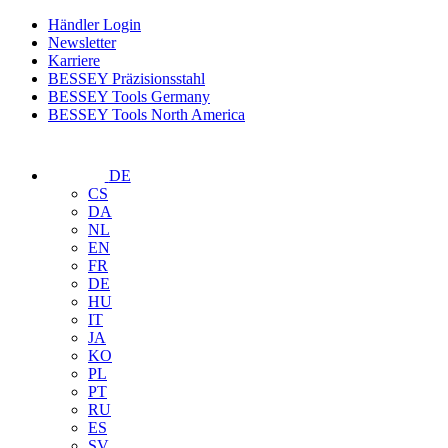
Händler Login
Newsletter
Karriere
BESSEY Präzisionsstahl
BESSEY Tools Germany
BESSEY Tools North America
DE
CS
DA
NL
EN
FR
DE
HU
IT
JA
KO
PL
PT
RU
ES
SV