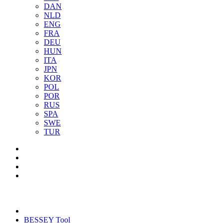
DAN
NLD
ENG
FRA
DEU
HUN
ITA
JPN
KOR
POL
POR
RUS
SPA
SWE
TUR
BESSEY Tool