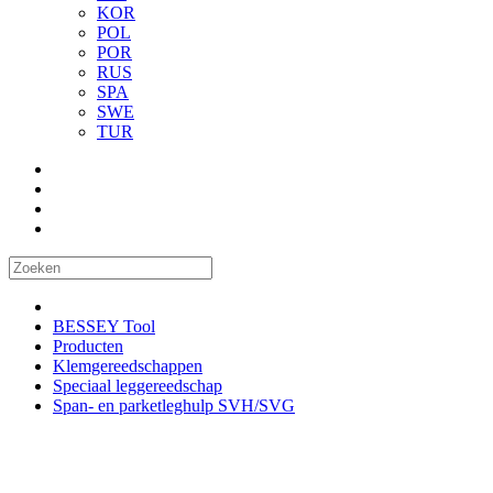
KOR
POL
POR
RUS
SPA
SWE
TUR
BESSEY Tool
Producten
Klemgereedschappen
Speciaal leggereedschap
Span- en parketleghulp SVH/SVG