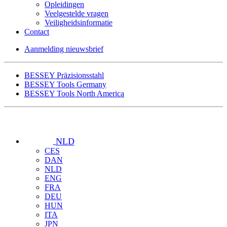
Opleidingen
Veelgestelde vragen
Veiligheidsinformatie
Contact
Aanmelding nieuwsbrief
BESSEY Präzisionsstahl
BESSEY Tools Germany
BESSEY Tools North America
NLD
CES
DAN
NLD
ENG
FRA
DEU
HUN
ITA
JPN