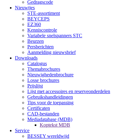
Gedragscode
Nieuwtjes
STE-assortiment
BEYCEPS
EZ360
Kenniscontrole
Variabele snelspanners STC
Beurzen
Persberichten
Aanmelding nieuwsbrief
Downloads
Catalogus
Themabrochures
Nieuwighedenbrochure
Losse brochures
Prijslijst
Lijst met accessoires en reserveonderdelen
Gebruikshandleidingen
Tips voor de toepassing
Certificaten
CAD-bestanden
Mediadatabase (MDB)
Koptekst MDB
Service
BESSEY wereldwijd