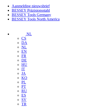
Aanmelding nieuwsbrief
BESSEY Präzisionsstahl
BESSEY Tools Germany
BESSEY Tools North America
NL
CS
DA
NL
EN
FR
DE
HU
IT
JA
KO
PL
PT
RU
ES
SV
TR