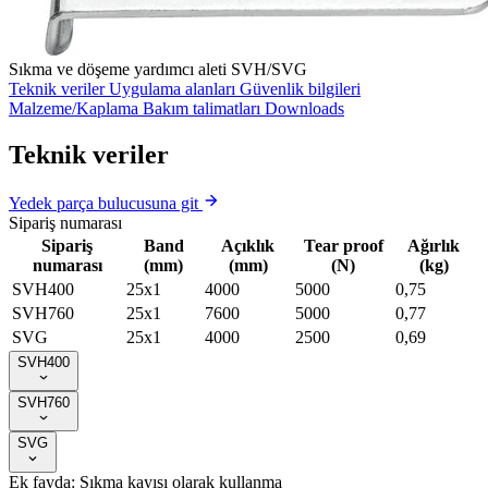
Sıkma ve döşeme yardımcı aleti SVH/SVG
Teknik veriler
Uygulama alanları
Güvenlik bilgileri
Malzeme/Kaplama
Bakım talimatları
Downloads
Teknik veriler
Yedek parça bulucusuna git
Sipariş numarası
Sipariş
Band
Açıklık
Tear proof
Ağırlık
numarası
(mm)
(mm)
(N)
(kg)
SVH400
25x1
4000
5000
0,75
SVH760
25x1
7600
5000
0,77
SVG
25x1
4000
2500
0,69
SVH400
SVH760
SVG
Ek fayda: Sıkma kayışı olarak kullanma