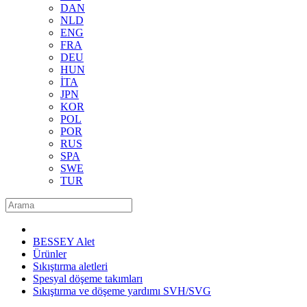
DAN
NLD
ENG
FRA
DEU
HUN
İTA
JPN
KOR
POL
POR
RUS
SPA
SWE
TUR
BESSEY Alet
Ürünler
Sıkıştırma aletleri
Spesyal döşeme takımları
Sıkıştırma ve döşeme yardımı SVH/SVG