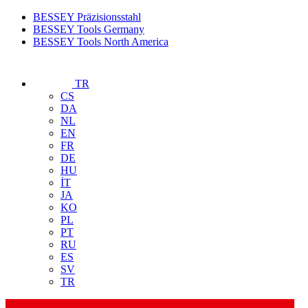
BESSEY Präzisionsstahl
BESSEY Tools Germany
BESSEY Tools North America
TR
CS
DA
NL
EN
FR
DE
HU
İT
JA
KO
PL
PT
RU
ES
SV
TR