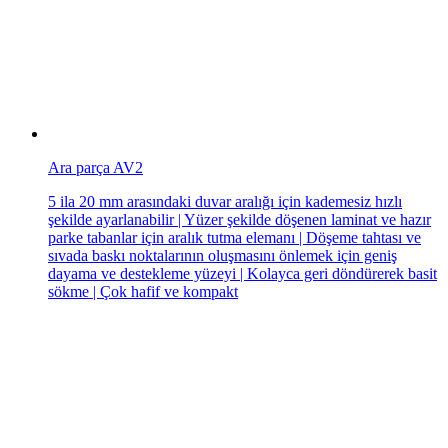
Ara parça AV2
5 ila 20 mm arasındaki duvar aralığı için kademesiz hızlı
şekilde ayarlanabilir | Yüzer şekilde döşenen laminat ve hazır
parke tabanlar için aralık tutma elemanı | Döşeme tahtası ve
sıvada baskı noktalarının oluşmasını önlemek için geniş
dayama ve destekleme yüzeyi | Kolayca geri döndürerek basit
sökme | Çok hafif ve kompakt