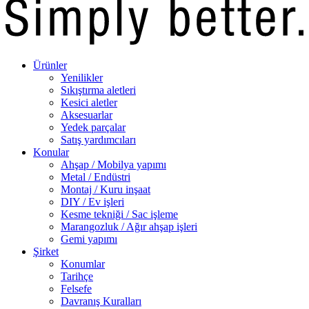
Ürünler
Yenilikler
Sıkıştırma aletleri
Kesici aletler
Aksesuarlar
Yedek parçalar
Satış yardımcıları
Konular
Ahşap / Mobilya yapımı
Metal / Endüstri
Montaj / Kuru inşaat
DIY / Ev işleri
Kesme tekniği / Sac işleme
Marangozluk / Ağır ahşap işleri
Gemi yapımı
Şirket
Konumlar
Tarihçe
Felsefe
Davranış Kuralları