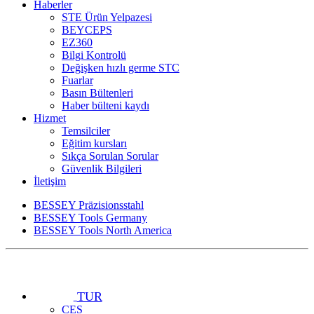
Haberler
STE Ürün Yelpazesi
BEYCEPS
EZ360
Bilgi Kontrolü
Değişken hızlı germe STC
Fuarlar
Basın Bültenleri
Haber bülteni kaydı
Hizmet
Temsilciler
Eğitim kursları
Sıkça Sorulan Sorular
Güvenlik Bilgileri
İletişim
BESSEY Präzisionsstahl
BESSEY Tools Germany
BESSEY Tools North America
TUR
CES