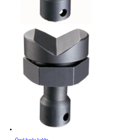
Özel baskı kalıbı