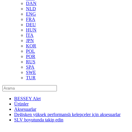
DAN
NLD
ENG
FRA
DEU
HUN
İTA
JPN
KOR
POL
POR
RUS
SPA
SWE
TUR
BESSEY Alet
Ürünler
Aksesuarlar
Değişken yüksek performanslı kelepçeler için aksesuarlar
SLV boyutunda takip edin