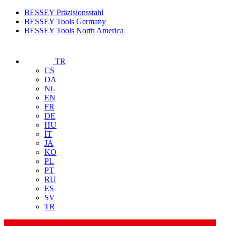
BESSEY Präzisionsstahl
BESSEY Tools Germany
BESSEY Tools North America
TR
CS
DA
NL
EN
FR
DE
HU
İT
JA
KO
PL
PT
RU
ES
SV
TR