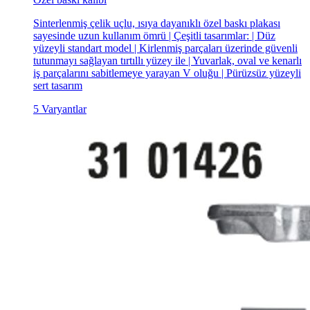
Sinterlenmiş çelik uçlu, ısıya dayanıklı özel baskı plakası
sayesinde uzun kullanım ömrü | Çeşitli tasarımlar: | Düz
yüzeyli standart model | Kirlenmiş parçaları üzerinde güvenli
tutunmayı sağlayan tırtıllı yüzey ile | Yuvarlak, oval ve kenarlı
iş parçalarını sabitlemeye yarayan V oluğu | Pürüzsüz yüzeyli
sert tasarım
5 Varyantlar