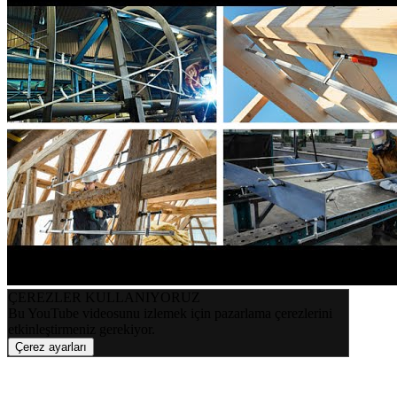
ÇEREZLER KULLANIYORUZ
Bu YouTube videosunu izlemek için pazarlama çerezlerini
etkinleştirmeniz gerekiyor.
Çerez ayarları