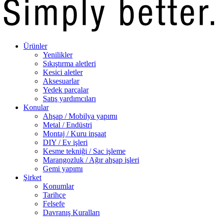
Ürünler
Yenilikler
Sıkıştırma aletleri
Kesici aletler
Aksesuarlar
Yedek parçalar
Satış yardımcıları
Konular
Ahşap / Mobilya yapımı
Metal / Endüstri
Montaj / Kuru inşaat
DIY / Ev işleri
Kesme tekniği / Sac işleme
Marangozluk / Ağır ahşap işleri
Gemi yapımı
Şirket
Konumlar
Tarihçe
Felsefe
Davranış Kuralları