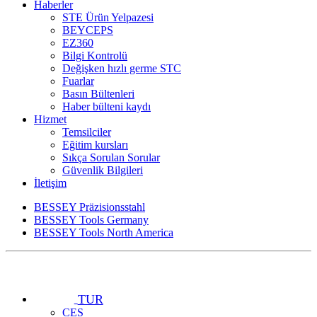
Haberler
STE Ürün Yelpazesi
BEYCEPS
EZ360
Bilgi Kontrolü
Değişken hızlı germe STC
Fuarlar
Basın Bültenleri
Haber bülteni kaydı
Hizmet
Temsilciler
Eğitim kursları
Sıkça Sorulan Sorular
Güvenlik Bilgileri
İletişim
BESSEY Präzisionsstahl
BESSEY Tools Germany
BESSEY Tools North America
TUR
CES