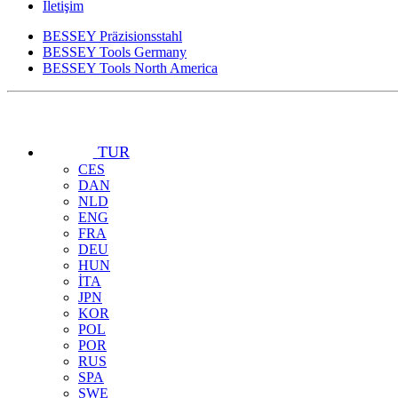
İletişim
BESSEY Präzisionsstahl
BESSEY Tools Germany
BESSEY Tools North America
TUR
CES
DAN
NLD
ENG
FRA
DEU
HUN
İTA
JPN
KOR
POL
POR
RUS
SPA
SWE