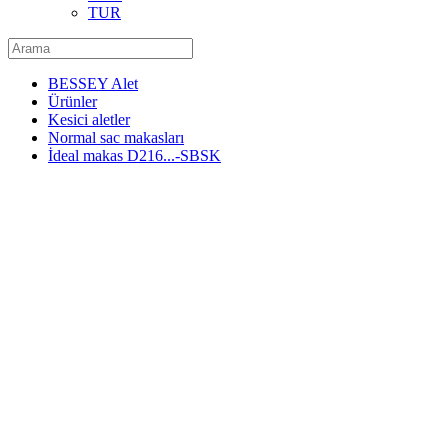
TUR
BESSEY Alet
Ürünler
Kesici aletler
Normal sac makasları
İdeal makas D216...-SBSK