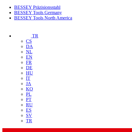
BESSEY Präzisionsstahl
BESSEY Tools Germany
BESSEY Tools North America
TR
CS
DA
NL
EN
FR
DE
HU
İT
JA
KO
PL
PT
RU
ES
SV
TR