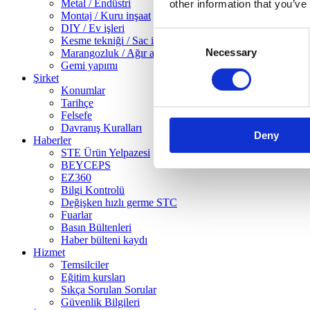
Metal / Endüstri
other information that you’ve
Montaj / Kuru inşaat
DIY / Ev işleri
Consent
Kesme tekniği / Sac işleme
Necessary
Selection
Marangozluk / Ağır ahşap işleri
Gemi yapımı
Şirket
Konumlar
Tarihçe
Felsefe
Davranış Kuralları
Deny
Haberler
STE Ürün Yelpazesi
BEYCEPS
EZ360
Bilgi Kontrolü
Değişken hızlı germe STC
Fuarlar
Basın Bültenleri
Haber bülteni kaydı
Hizmet
Temsilciler
Eğitim kursları
Sıkça Sorulan Sorular
Güvenlik Bilgileri