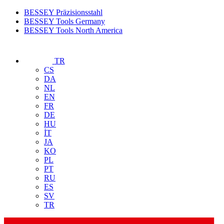
BESSEY Präzisionsstahl
BESSEY Tools Germany
BESSEY Tools North America
TR
CS
DA
NL
EN
FR
DE
HU
İT
JA
KO
PL
PT
RU
ES
SV
TR