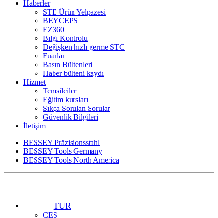
Haberler
STE Ürün Yelpazesi
BEYCEPS
EZ360
Bilgi Kontrolü
Değişken hızlı germe STC
Fuarlar
Basın Bültenleri
Haber bülteni kaydı
Hizmet
Temsilciler
Eğitim kursları
Sıkça Sorulan Sorular
Güvenlik Bilgileri
İletişim
BESSEY Präzisionsstahl
BESSEY Tools Germany
BESSEY Tools North America
TUR
CES