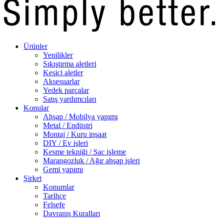
Ürünler
Yenilikler
Sıkıştırma aletleri
Kesici aletler
Aksesuarlar
Yedek parçalar
Satış yardımcıları
Konular
Ahşap / Mobilya yapımı
Metal / Endüstri
Montaj / Kuru inşaat
DIY / Ev işleri
Kesme tekniği / Sac işleme
Marangozluk / Ağır ahşap işleri
Gemi yapımı
Şirket
Konumlar
Tarihçe
Felsefe
Davranış Kuralları