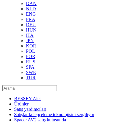
DAN
NLD
ENG
FRA
DEU
HUN
İTA
JPN
KOR
POL
POR
RUS
SPA
SWE
TUR
BESSEY Alet
Ürünler
Satış yardımcıları
Satışlar kelepçeleme teknolojisini sergiliyor
Spacer AV2 satış kutusunda